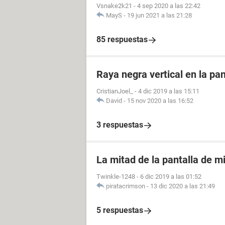
Vsnake2k21
-
4 sep 2020 a las 22:42
MayS
-
19 jun 2021 a las 21:28
85 respuestas
Raya negra vertical en la pan
CristianJoel_
-
4 dic 2019 a las 15:11
David
-
15 nov 2020 a las 16:52
3 respuestas
La mitad de la pantalla de m
Twinkle-1248
-
6 dic 2019 a las 01:52
piratacrimson
-
13 dic 2020 a las 21:49
5 respuestas