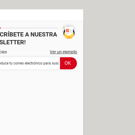
SCRÍBETE A NUESTRA
SLETTER!
cias
Ver un ejemplo