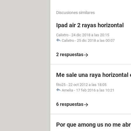
Discusiones similares
Ipad air 2 rayas horizontal
Calixtro
-
24 dic 2018 a las 20:15
Calixtro
-
25 dic 2018 a las 00:07
2 respuestas
Me sale una raya horizontal 
fito25
-
22 oct 2012 a las 18:05
Amelia
-
17 feb 2016 a las 10:21
6 respuestas
Por que among us no me ab