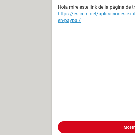
Hola mire este link de la página de
https://es.ccm.net/aplicaciones-e-in
en-paypal/
Mostr