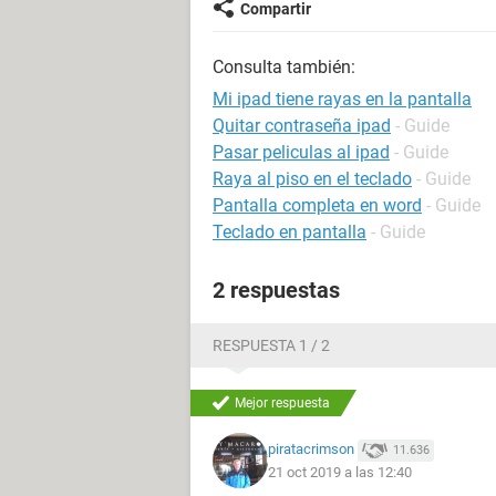
Compartir
Consulta también:
Mi ipad tiene rayas en la pantalla
Quitar contraseña ipad
- Guide
Pasar peliculas al ipad
- Guide
Raya al piso en el teclado
- Guide
Pantalla completa en word
- Guide
Teclado en pantalla
- Guide
2 respuestas
RESPUESTA 1 / 2
Mejor respuesta
piratacrimson
11.636
21 oct 2019 a las 12:40