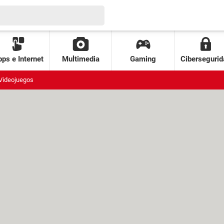
ps e Internet
Multimedia
Gaming
Cibersegurid
Videojuegos