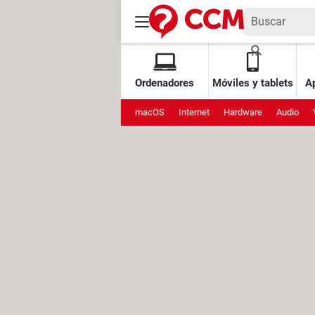
Ordenadores
Móviles y tablets
Ap
macOS
Internet
Hardware
Audio