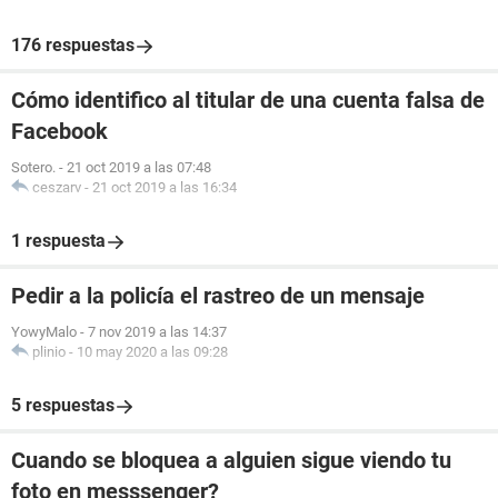
176 respuestas
Cómo identifico al titular de una cuenta falsa de
Facebook
Sotero.
-
21 oct 2019 a las 07:48
ceszarv
-
21 oct 2019 a las 16:34
1 respuesta
Pedir a la policía el rastreo de un mensaje
YowyMalo
-
7 nov 2019 a las 14:37
plinio
-
10 may 2020 a las 09:28
5 respuestas
Cuando se bloquea a alguien sigue viendo tu
foto en messsenger?