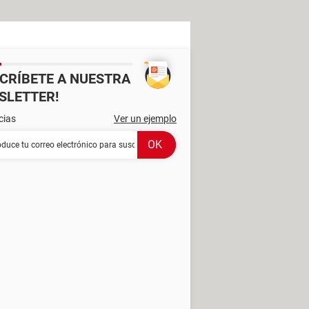
SCRÍBETE A NUESTRA
SLETTER!
cias
Ver un ejemplo