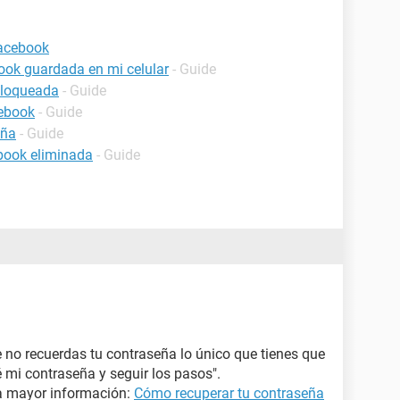
Facebook
ook guardada en mi celular
- Guide
bloqueada
- Guide
cebook
- Guide
eña
- Guide
book eliminada
- Guide
 no recuerdas tu contraseña lo único que tienes que
é mi contraseña y seguir los pasos".
ra mayor información:
Cómo recuperar tu contraseña