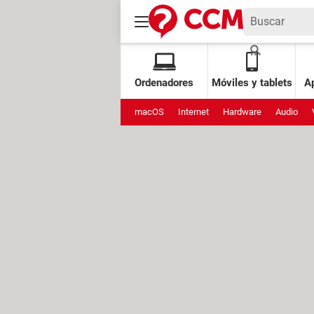
Ordenadores
Móviles y tablets
Ap
macOS
Internet
Hardware
Audio