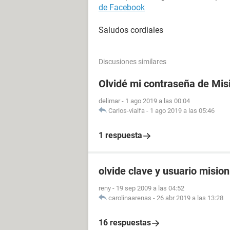
de Facebook
Saludos cordiales
Discusiones similares
Olvidé mi contraseña de Mis
delimar
-
1 ago 2019 a las 00:04
Carlos-vialfa
-
1 ago 2019 a las 05:46
1 respuesta
olvide clave y usuario misio
reny
-
19 sep 2009 a las 04:52
carolinaarenas
-
26 abr 2019 a las 13:28
16 respuestas