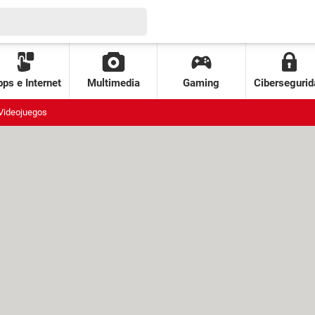
ps e Internet
Multimedia
Gaming
Cibersegurid
Videojuegos