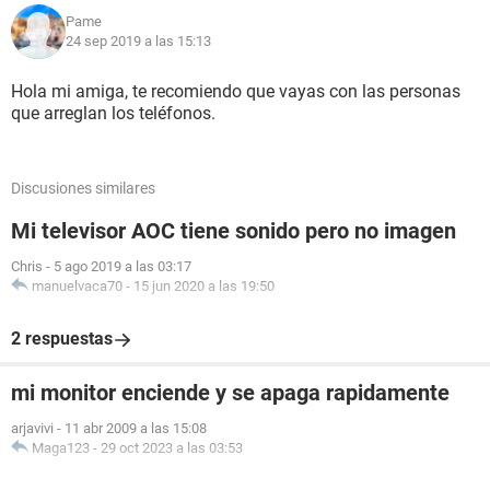
Pame
24 sep 2019 a las 15:13
Hola mi amiga, te recomiendo que vayas con las personas
que arreglan los teléfonos.
Discusiones similares
Mi televisor AOC tiene sonido pero no imagen
Chris
-
5 ago 2019 a las 03:17
manuelvaca70
-
15 jun 2020 a las 19:50
2 respuestas
mi monitor enciende y se apaga rapidamente
arjavivi
-
11 abr 2009 a las 15:08
Maga123
-
29 oct 2023 a las 03:53