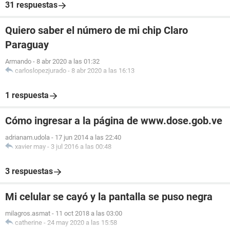
31 respuestas
Quiero saber el número de mi chip Claro
Paraguay
Armando
-
8 abr 2020 a las 01:32
carloslopezjurado
-
8 abr 2020 a las 16:13
1 respuesta
Cómo ingresar a la página de www.dose.gob.ve
adrianam.udola
-
17 jun 2014 a las 22:40
xavier may
-
3 jul 2016 a las 00:48
3 respuestas
Mi celular se cayó y la pantalla se puso negra
milagros.asmat
-
11 oct 2018 a las 03:00
catherine
-
24 may 2020 a las 15:58