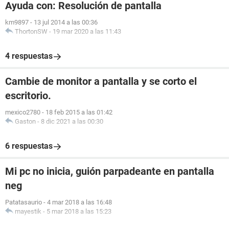
Ayuda con: Resolución de pantalla
km9897
-
13 jul 2014 a las 00:36
ThortonSW
-
19 mar 2020 a las 11:43
4 respuestas
Cambie de monitor a pantalla y se corto el
escritorio.
mexico2780
-
18 feb 2015 a las 01:42
Gaston
-
8 dic 2021 a las 00:30
6 respuestas
Mi pc no inicia, guión parpadeante en pantalla
neg
Patatasaurio
-
4 mar 2018 a las 16:48
mayestik
-
5 mar 2018 a las 15:23