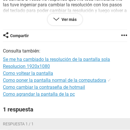
las tuve ingeniar para cambiar la resolución con los pasos
del teclado para poder cambiar la resolución y luego volver a
su estado normal esa es la única manera para que vuelva el
Ver más
video a su estado normal pero como dije antes no siempre
funciona las resoluciones a las que se cambia son 1367 x
586 119 Hz por ejemplo o a veces es 1920x1089 119 Hz
Compartir
ayuda por favor ya me estresa ese error que tengo Pdta.: le
actualice los controladores y nada me cambie a otra
Consulta también:
resolución y tampoco nada, también limpie mi memoria
RAM y tampoco (esa no me dio error por unos días pero un
Se me ha cambiado la resolución de la pantalla sola
día conecte un USB y comenzó de nuevo con el problema).
Resolucion 1920x1080
Como voltear la pantalla
Gracias
Como poner la pantalla normal de la computadora
✓
Configuración:
Windows / Chrome 76.0.3809.100
Como cambiar la contraseña de hotmail
Como agrandar la pantalla de la pc
1 respuesta
RESPUESTA 1 / 1