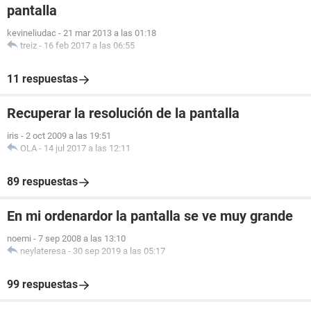
pantalla
kevineliudac
-
21 mar 2013 a las 01:18
treiz
-
16 feb 2017 a las 06:55
11 respuestas
Recuperar la resolución de la pantalla
iris
-
2 oct 2009 a las 19:51
OLA
-
14 jul 2017 a las 12:11
89 respuestas
En mi ordenardor la pantalla se ve muy grande
noemi
-
7 sep 2008 a las 13:10
neylateresa
-
30 sep 2019 a las 05:17
99 respuestas