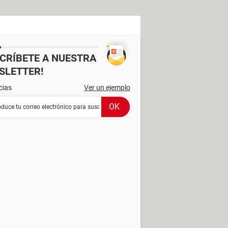
SCRÍBETE A NUESTRA
SLETTER!
cias
Ver un ejemplo