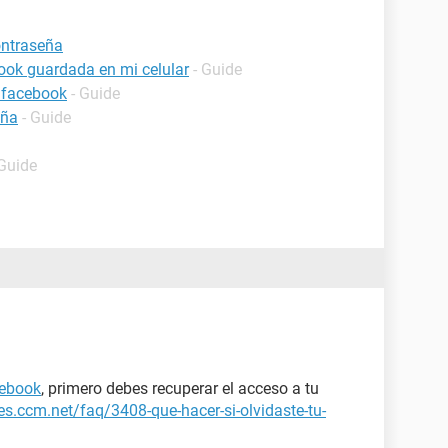
ontraseña
ook guardada en mi celular
- Guide
 facebook
- Guide
eña
- Guide
 Guide
cebook
, primero debes recuperar el acceso a tu
/es.ccm.net/faq/3408-que-hacer-si-olvidaste-tu-