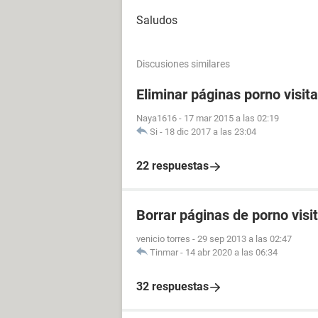
Saludos
Discusiones similares
Eliminar páginas porno visit
Naya1616
-
17 mar 2015 a las 02:19
Si
-
18 dic 2017 a las 23:04
22 respuestas
Borrar páginas de porno visi
venicio torres
-
29 sep 2013 a las 02:47
Tinmar
-
14 abr 2020 a las 06:34
32 respuestas