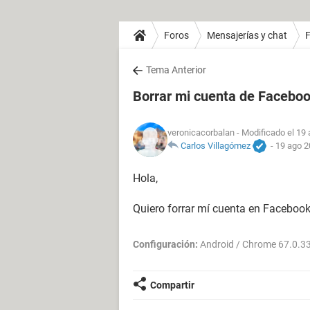
Foros
Mensajerías y chat
Tema Anterior
Borrar mi cuenta de Faceboo
veronicacorbalan
- Modificado el 19 
Carlos Villagómez
-
19 ago 2
Hola,
Quiero forrar mí cuenta en Facebook
Configuración:
Android / Chrome 67.0.3
Compartir