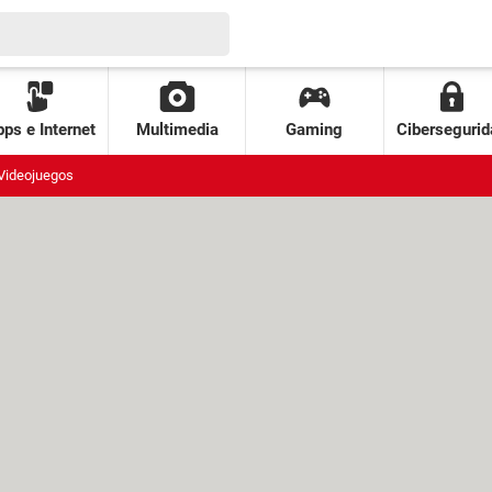
ps e Internet
Multimedia
Gaming
Cibersegurid
Videojuegos