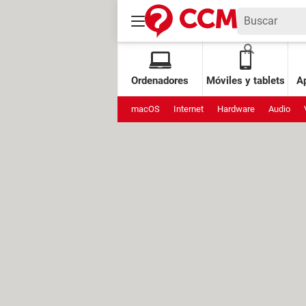
Ordenadores
Móviles y tablets
Ap
macOS
Internet
Hardware
Audio