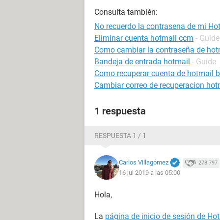
Consulta también:
No recuerdo la contrasena de mi Ho
Eliminar cuenta hotmail ccm
- Guide
Como cambiar la contraseña de hot
Bandeja de entrada hotmail
- Guide
Como recuperar cuenta de hotmail 
Cambiar correo de recuperacion hot
1 respuesta
RESPUESTA 1 / 1
Carlos Villagómez
278.797
16 jul 2019 a las 05:00
Hola,
La
página de inicio de sesión de Ho