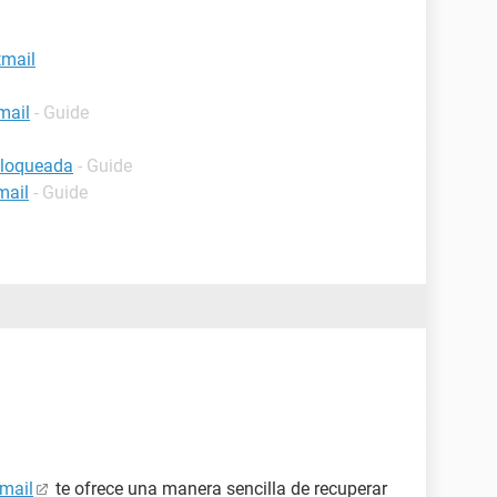
tmail
mail
- Guide
bloqueada
- Guide
mail
- Guide
tmail
te ofrece una manera sencilla de recuperar