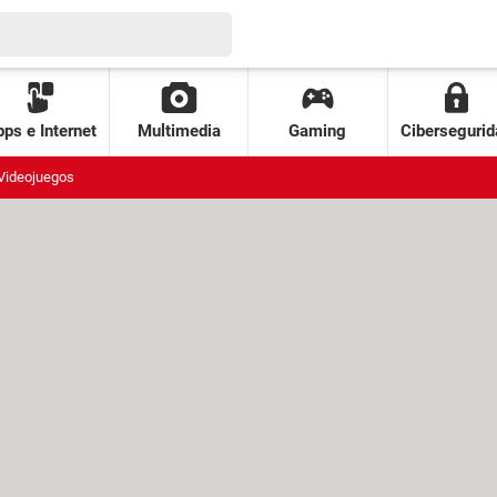
ps e Internet
Multimedia
Gaming
Cibersegurid
Videojuegos