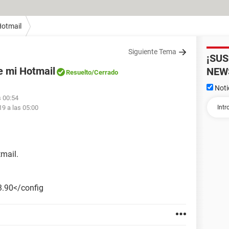
otmail
Siguiente Tema
¡SU
e mi Hotmail
NEW
Resuelto
/Cerrado
Noti
s 00:54
19 a las 05:00
mail.
3.90</config