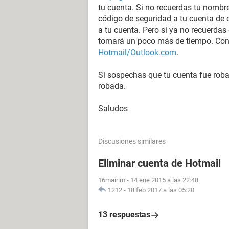
tu cuenta. Si no recuerdas tu nombre
código de seguridad a tu cuenta de 
a tu cuenta. Pero si ya no recuerdas
tomará un poco más de tiempo. Cons
Hotmail/Outlook.com
.
Si sospechas que tu cuenta fue rob
robada.
Saludos
Discusiones similares
Eliminar cuenta de Hotmail
16mairim
-
14 ene 2015 a las 22:48
1212
-
18 feb 2017 a las 05:20
13 respuestas