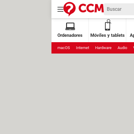
Ordenadores
Móviles y tablets
Ap
macOS
Internet
Hardware
Audio