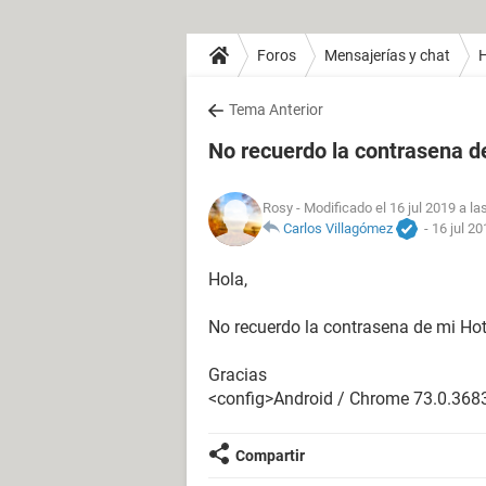
Foros
Mensajerías y chat
H
Tema Anterior
No recuerdo la contrasena d
Rosy
- Modificado el 16 jul 2019 a la
Carlos Villagómez
-
16 jul 20
Hola,
No recuerdo la contrasena de mi Hot
Gracias
<config>Android / Chrome 73.0.368
Compartir