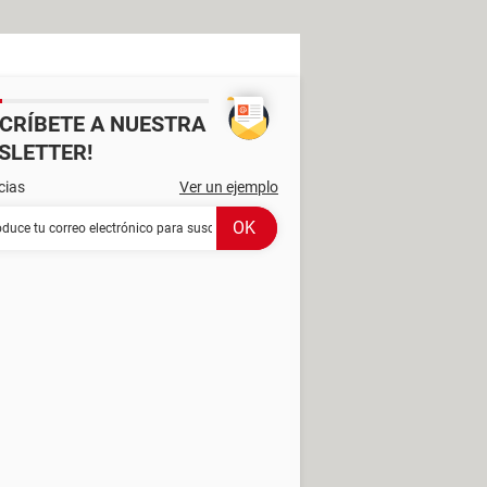
SCRÍBETE A NUESTRA
SLETTER!
cias
Ver un ejemplo