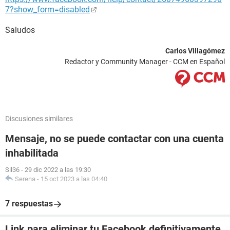
7?show_form=disabled
Saludos
Carlos Villagómez
Redactor y Community Manager - CCM en Español
Discusiones similares
Mensaje, no se puede contactar con una cuenta
inhabilitada
Sil36
-
29 dic 2022 a las 19:30
Serena
-
15 oct 2023 a las 04:40
7 respuestas
Link para eliminar tu Facebook definitivamente