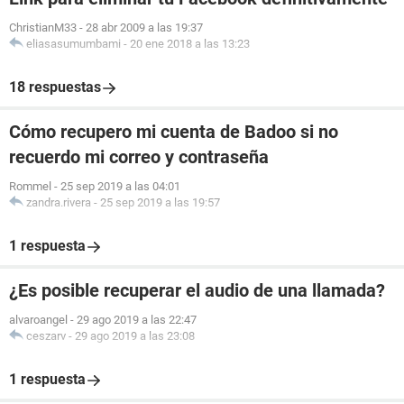
ChristianM33
-
28 abr 2009 a las 19:37
eliasasumumbami
-
20 ene 2018 a las 13:23
18 respuestas
Cómo recupero mi cuenta de Badoo si no
recuerdo mi correo y contraseña
Rommel
-
25 sep 2019 a las 04:01
zandra.rivera
-
25 sep 2019 a las 19:57
1 respuesta
¿Es posible recuperar el audio de una llamada?
alvaroangel
-
29 ago 2019 a las 22:47
ceszarv
-
29 ago 2019 a las 23:08
1 respuesta