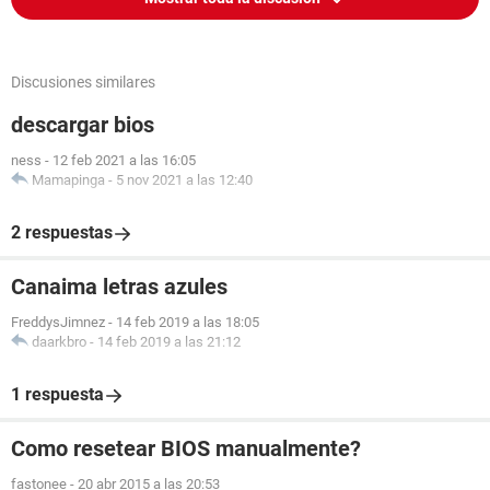
Discusiones similares
descargar bios
ness
-
12 feb 2021 a las 16:05
Mamapinga
-
5 nov 2021 a las 12:40
2 respuestas
Canaima letras azules
FreddysJimnez
-
14 feb 2019 a las 18:05
daarkbro
-
14 feb 2019 a las 21:12
1 respuesta
Como resetear BIOS manualmente?
fastonee
-
20 abr 2015 a las 20:53