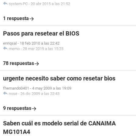
system-PC
-
20 abr 2015 a las 21:52
1 respuesta
Pasos para resetear el BIOS
enriqsal
-
18 feb 2010 a las 22:42
memo
-
28 mar 2019 a las 15:23
78 respuestas
urgente necesito saber como resetar bios
fhernando0401
-
4 may 2009 a las 19:09
nose
-
26 dic 2009 a las 22:43
9 respuestas
Saben cuál es modelo serial de CANAIMA
MG101A4