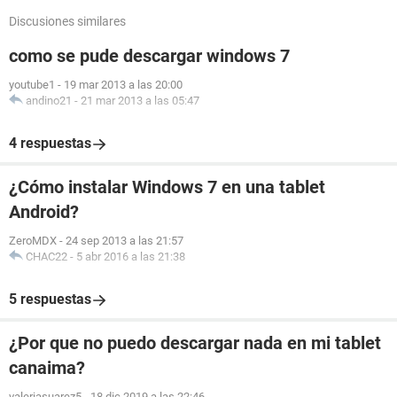
Discusiones similares
como se pude descargar windows 7
youtube1
-
19 mar 2013 a las 20:00
andino21
-
21 mar 2013 a las 05:47
4 respuestas
¿Cómo instalar Windows 7 en una tablet
Android?
ZeroMDX
-
24 sep 2013 a las 21:57
CHAC22
-
5 abr 2016 a las 21:38
5 respuestas
¿Por que no puedo descargar nada en mi tablet
canaima?
valeriasuarez5
-
18 dic 2019 a las 22:46