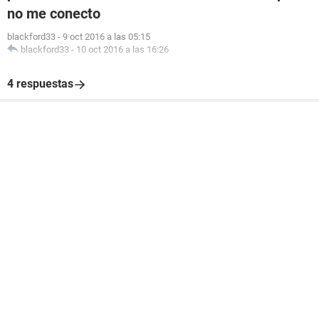
no me conecto
blackford33
-
9 oct 2016 a las 05:15
blackford33
-
10 oct 2016 a las 16:26
4 respuestas