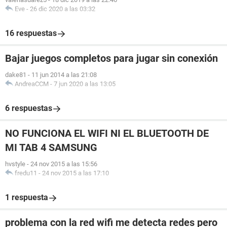
Eve
-
26 dic 2020 a las 03:32
16 respuestas
Bajar juegos completos para jugar sin conexión
dake81
-
11 jun 2014 a las 21:08
AndreaCCM
-
7 jun 2020 a las 13:05
6 respuestas
NO FUNCIONA EL WIFI NI EL BLUETOOTH DE
MI TAB 4 SAMSUNG
hvstyle
-
24 nov 2015 a las 15:56
fredu11
-
24 nov 2015 a las 17:10
1 respuesta
problema con la red wifi me detecta redes pero