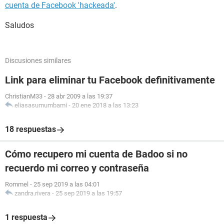
cuenta de Facebook 'hackeada'
.
Saludos
Discusiones similares
Link para eliminar tu Facebook definitivamente
ChristianM33
-
28 abr 2009 a las 19:37
eliasasumumbami
-
20 ene 2018 a las 13:23
18 respuestas
Cómo recupero mi cuenta de Badoo si no
recuerdo mi correo y contraseña
Rommel
-
25 sep 2019 a las 04:01
zandra.rivera
-
25 sep 2019 a las 19:57
1 respuesta