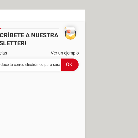
SCRÍBETE A NUESTRA
SLETTER!
cias
Ver un ejemplo