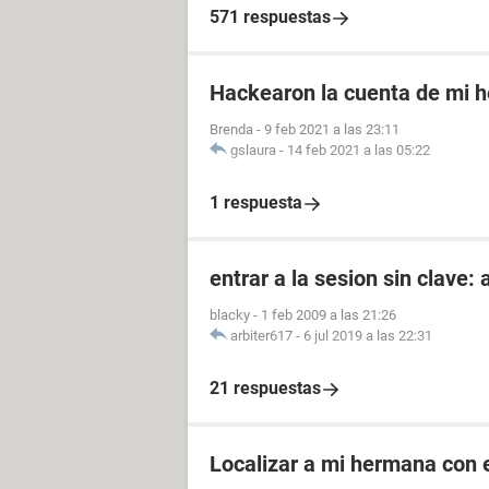
571 respuestas
Hackearon la cuenta de mi 
Brenda
-
9 feb 2021 a las 23:11
gslaura
-
14 feb 2021 a las 05:22
1 respuesta
entrar a la sesion sin clave:
blacky
-
1 feb 2009 a las 21:26
arbiter617
-
6 jul 2019 a las 22:31
21 respuestas
Localizar a mi hermana con 