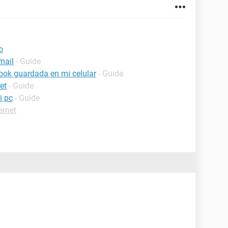
o
mail
- Guide
ook guardada en mi celular
- Guide
et
- Guide
i pc
- Guide
ernet