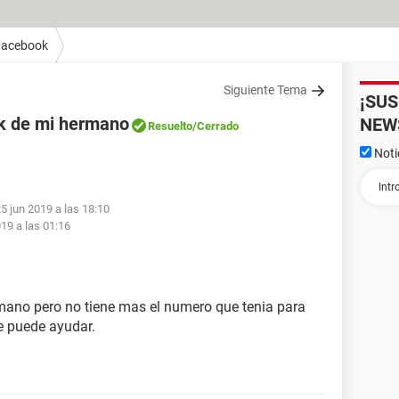
Facebook
Siguiente Tema
¡SU
ok de mi hermano
NEW
Resuelto
/Cerrado
Noti
25 jun 2019 a las 18:10
019 a las 01:16
mano pero no tiene mas el numero que tenia para
me puede ayudar.