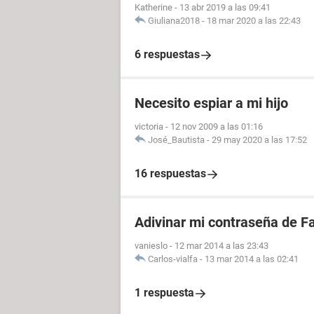
Katherine
-
13 abr 2019 a las 09:41
Giuliana2018
-
18 mar 2020 a las 22:43
6 respuestas
Necesito espiar a mi hijo
victoria
-
12 nov 2009 a las 01:16
José_Bautista
-
29 may 2020 a las 17:52
16 respuestas
Adivinar mi contraseña de F
vanieslo
-
12 mar 2014 a las 23:43
Carlos-vialfa
-
13 mar 2014 a las 02:41
1 respuesta