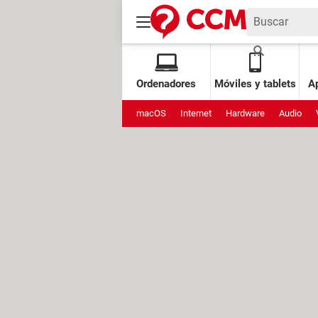
Ordenadores
Móviles y tablets
Ap
macOS
Internet
Hardware
Audio