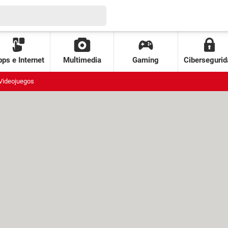
ps e Internet
Multimedia
Gaming
Cibersegurid
Videojuegos