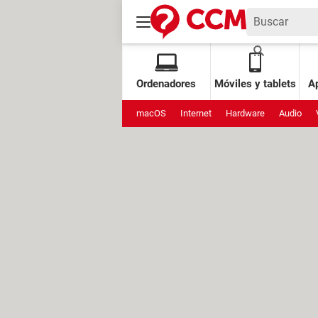
Ordenadores
Móviles y tablets
Ap
macOS
Internet
Hardware
Audio