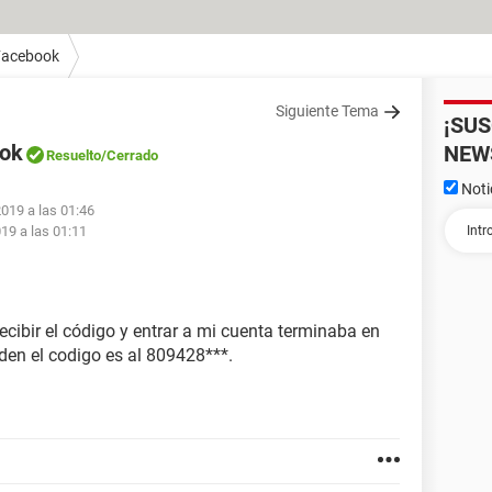
Facebook
Siguiente Tema
¡SU
ook
NEW
Resuelto
/Cerrado
Noti
2019 a las 01:46
019 a las 01:11
recibir el código y entrar a mi cuenta terminaba en
den el codigo es al 809428***.