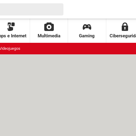
ps e Internet
Multimedia
Gaming
Cibersegurid
Videojuegos