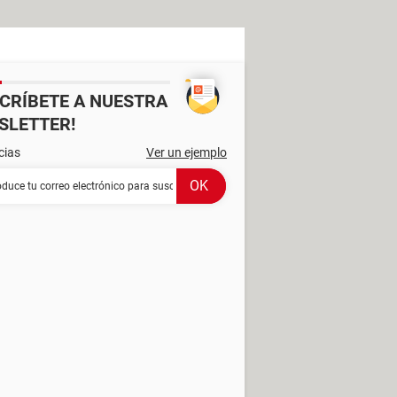
SCRÍBETE A NUESTRA
SLETTER!
cias
Ver un ejemplo