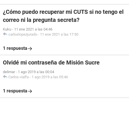
¿Cómo puedo recuperar mi CUTS si no tengo el
correo ni la pregunta secreta?
Kuku
-
11 ene 2021 a las 04:46
carloslopezjurado
-
11 ene 2021 a las 17:50
1 respuesta
Olvidé mi contraseña de Misión Sucre
delimar
-
1 ago 2019 a las 00:04
Carlos-vialfa
-
1 ago 2019 a las 05:46
1 respuesta