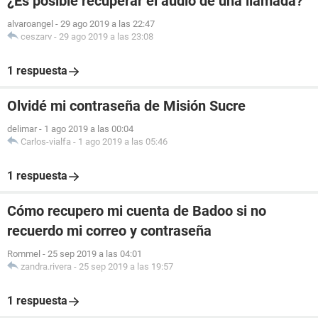
¿Es posible recuperar el audio de una llamada?
alvaroangel
-
29 ago 2019 a las 22:47
ceszarv
-
29 ago 2019 a las 23:08
1 respuesta
Olvidé mi contraseña de Misión Sucre
delimar
-
1 ago 2019 a las 00:04
Carlos-vialfa
-
1 ago 2019 a las 05:46
1 respuesta
Cómo recupero mi cuenta de Badoo si no
recuerdo mi correo y contraseña
Rommel
-
25 sep 2019 a las 04:01
zandra.rivera
-
25 sep 2019 a las 19:57
1 respuesta