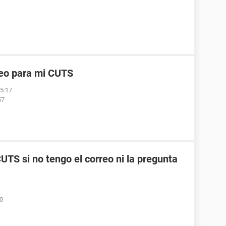
reo para mi CUTS
05:17
57
TS si no tengo el correo ni la pregunta
50