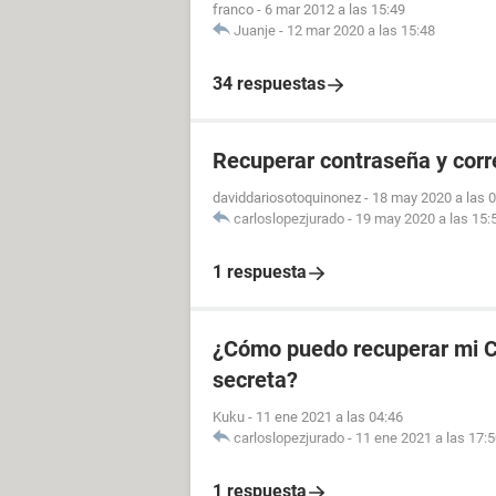
franco
-
6 mar 2012 a las 15:49
Juanje
-
12 mar 2020 a las 15:48
34 respuestas
Recuperar contraseña y cor
daviddariosotoquinonez
-
18 may 2020 a las 
carloslopezjurado
-
19 may 2020 a las 15:
1 respuesta
¿Cómo puedo recuperar mi CU
secreta?
Kuku
-
11 ene 2021 a las 04:46
carloslopezjurado
-
11 ene 2021 a las 17:
1 respuesta