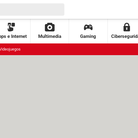
ps e Internet
Multimedia
Gaming
Cibersegurid
Videojuegos