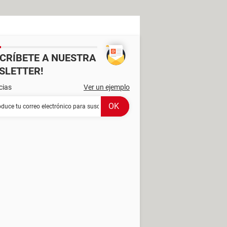
SCRÍBETE A NUESTRA
SLETTER!
cias
Ver un ejemplo