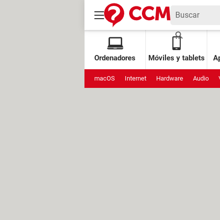
Ordenadores
Móviles y tablets
Ap
macOS
Internet
Hardware
Audio