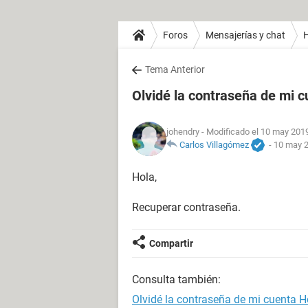
Foros
Mensajerías y chat
H
Tema Anterior
Olvidé la contraseña de mi 
johendry
- Modificado el 10 may 2019
Carlos Villagómez
-
10 may 2
Hola,
Recuperar contraseña.
Compartir
Consulta también:
Olvidé la contraseña de mi cuenta H