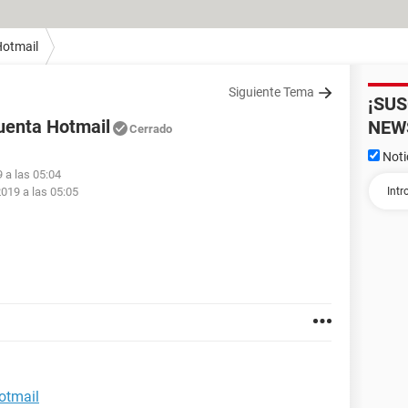
otmail
Siguiente Tema
¡SU
cuenta Hotmail
NEW
Cerrado
Noti
 a las 05:04
019 a las 05:05
otmail