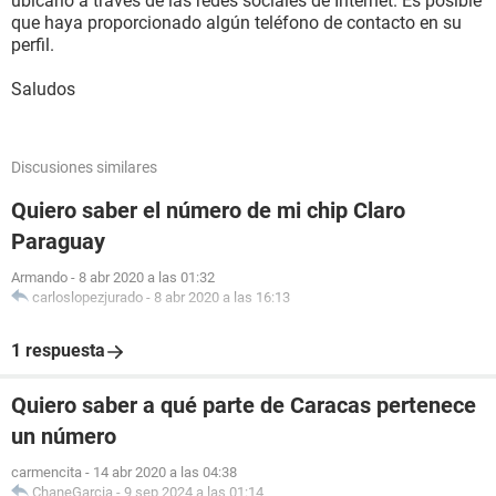
ubicarlo a través de las redes sociales de Internet. Es posible
que haya proporcionado algún teléfono de contacto en su
perfil.
Saludos
Discusiones similares
Quiero saber el número de mi chip Claro
Paraguay
Armando
-
8 abr 2020 a las 01:32
carloslopezjurado
-
8 abr 2020 a las 16:13
1 respuesta
Quiero saber a qué parte de Caracas pertenece
un número
carmencita
-
14 abr 2020 a las 04:38
ChaneGarcia
-
9 sep 2024 a las 01:14