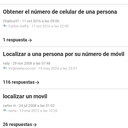
Obtener el número de celular de una persona
Chatico31
-
11 oct 2016 a las 05:06
Carlos-vialfa
-
11 oct 2016 a las 22:09
1 respuesta
Localizar a una persona por su número de móvil
naty
-
29 nov 2008 a las 07:48
Virginiatacoccori
-
19 may 2024 a las 23:07
116 respuestas
localizar un movil
señor m
-
24 jul 2008 a las 01:02
rama
-
13 ene 2012 a las 10:26
26 respuestas