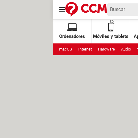
Ordenadores
Móviles y tablets
Ap
macOS
Internet
Hardware
Audio