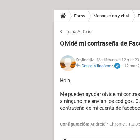
Foros
Mensajerías y chat
Tema Anterior
Olvidé mi contraseña de Fa
Keylinortiz
- Modificado el 12 mar 20
Carlos Villagómez
-
12 mar 2
Hola,
Me pueden ayudar olvide mi contras
a ninguno me envian los codigos. C
contraseña de mi cuenta de faceb
Configuración:
Android / Chrome 71.0.3