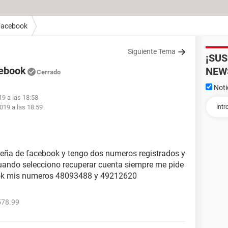
Facebook
Siguiente Tema
¡SU
cebook
NEW
Cerrado
Noti
19 a las 18:58
019 a las 18:59
eña de facebook y tengo dos numeros registrados y
uando selecciono recuperar cuenta siempre me pide
ook mis numeros 48093488 y 49212620
578.99