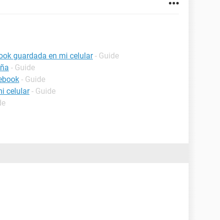
ook guardada en mi celular
- Guide
eña
- Guide
cebook
- Guide
i celular
- Guide
de