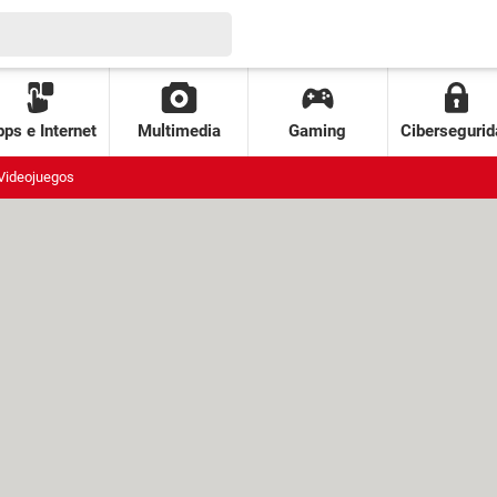
ps e Internet
Multimedia
Gaming
Cibersegurid
Videojuegos