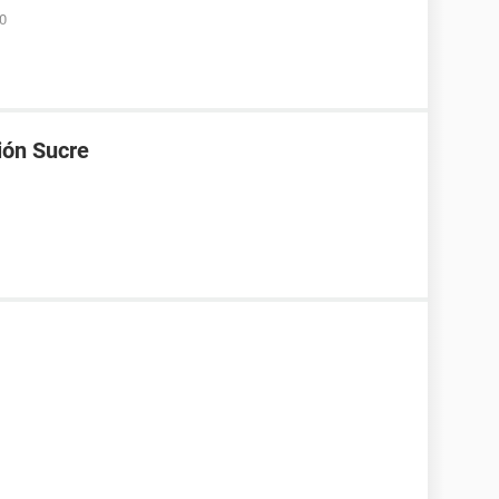
50
ión Sucre