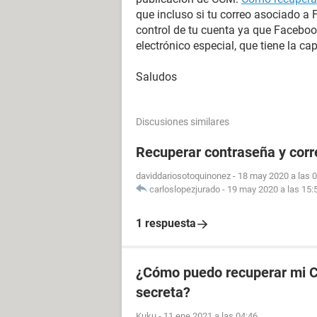
que incluso si tu correo asociado a
control de tu cuenta ya que Faceboo
electrónico especial, que tiene la c
Saludos
Discusiones similares
Recuperar contraseña y cor
daviddariosotoquinonez
-
18 may 2020 a las 
carloslopezjurado
-
19 may 2020 a las 15:
1 respuesta
¿Cómo puedo recuperar mi CU
secreta?
Kuku
-
11 ene 2021 a las 04:46