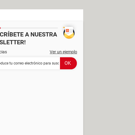
SCRÍBETE A NUESTRA
SLETTER!
cias
Ver un ejemplo