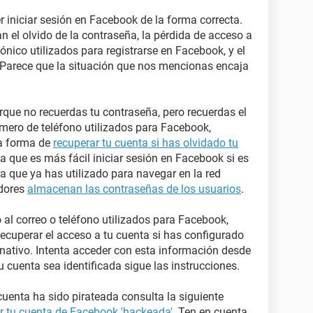
 iniciar sesión en Facebook de la forma correcta.
 el olvido de la contraseña, la pérdida de acceso a
ónico utilizados para registrarse en Facebook, y el
Parece que la situación que nos mencionas encaja
rque no recuerdas tu contraseña, pero recuerdas el
úmero de teléfono utilizados para Facebook,
la forma de
recuperar tu cuenta si has olvidado tu
a que es más fácil iniciar sesión en Facebook si es
 que ya has utilizado para navegar en la red
adores
almacenan las contraseñas de los usuarios
.
o al correo o teléfono utilizados para Facebook,
recuperar el acceso a tu cuenta si has configurado
rnativo. Intenta acceder con esta información desde
u cuenta sea identificada sigue las instrucciones.
uenta ha sido pirateada consulta la siguiente
 tu cuenta de Facebook 'hackeada'
. Ten en cuenta