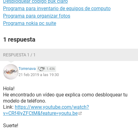
Desbloquear código puk claro
Programa para inventario de equipos de computo
Programa para organizar fotos
Programa nokia pc suite
1 respuesta
RESPUESTA 1 / 1
Torrenava
1.436
21 feb 2019 a las 19:30
Hola!
He encontrado un vídeo que explica como desbloquear tu
modelo de teléfono.
Link:
https://www.youtube.com/watch?
v=CRf4lyZFCtM&feature=youtu.be
Suerte!