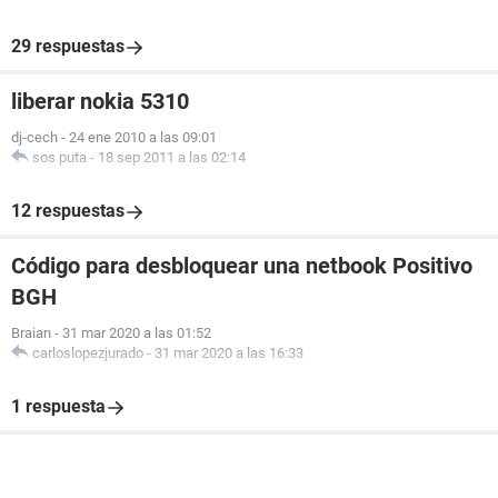
29 respuestas
liberar nokia 5310
dj-cech
-
24 ene 2010 a las 09:01
sos puta
-
18 sep 2011 a las 02:14
12 respuestas
Código para desbloquear una netbook Positivo
BGH
Braian
-
31 mar 2020 a las 01:52
carloslopezjurado
-
31 mar 2020 a las 16:33
1 respuesta