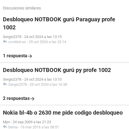
Discusiones similares
Desbloqueo NOTBOOK gurú Paraguay profe
1002
Sergio2378
-
24 oct 2024 a las 13:15
ccmbot-es
-
25 oct 2024 a las 22:14
1 respuesta
Desbloqueo NOTBOOK gurú py profe 1002
Sergio2378
-
24 oct 2024 a las 13:10
Sergio2378
-
25 oct 2024 a las 16:38
2 respuestas
Nokia bl-4b o 2630 me pide codigo desbloqueo
Myn
-
24 sep 2009 a las 21:23
berna
-
16 mar 2016 a las 08:51