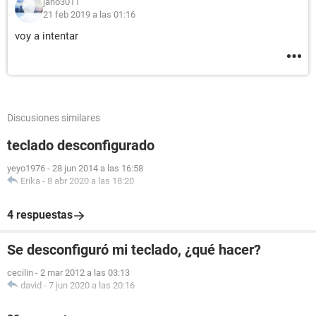
jano3011
21 feb 2019 a las 01:16
voy a intentar
Discusiones similares
teclado desconfigurado
yeyo1976
-
28 jun 2014 a las 16:58
Erika
-
8 abr 2020 a las 18:20
4 respuestas
Se desconfiguró mi teclado, ¿qué hacer?
cecilin
-
2 mar 2012 a las 03:13
david
-
7 jun 2020 a las 20:16