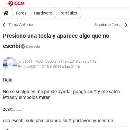
Foros
Hardware
Portátiles
Tema Anterior
Siguiente Tema
Presiono una tecla y aparece algo que no
escribí
Cerrado
jano3011
- Modificado el 21 feb 2019 a las 04:18
jano3011 -
21 feb 2019 a las 01:16
Hola,
No sé si alguien me puede ayudar pongo shift y me salen
letras y símbolos miren
zczc:_:__:
eso escribi solo presionando shift porfavor ayudenme