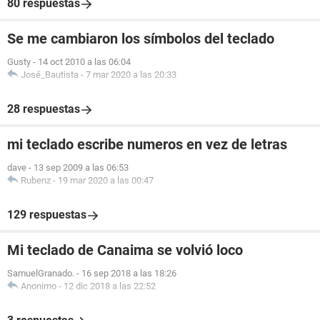
80 respuestas
Se me cambiaron los símbolos del teclado
Gusty
-
14 oct 2010 a las 06:04
José_Bautista
-
7 mar 2020 a las 20:33
28 respuestas
mi teclado escribe numeros en vez de letras
dave
-
13 sep 2009 a las 06:53
Rubenz
-
19 mar 2020 a las 00:47
129 respuestas
Mi teclado de Canaima se volvió loco
SamuelGranado.
-
16 sep 2018 a las 18:26
Anonimo
-
12 dic 2018 a las 22:52