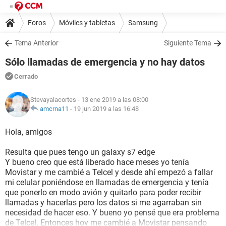
Foros
Móviles y tabletas
Samsung
Tema Anterior
Siguiente Tema
Sólo llamadas de emergencia y no hay datos
Cerrado
Stevayalacortes
- 13 ene 2019 a las 08:00
amcrna11
-
19 jun 2019 a las 16:48
Hola, amigos
Resulta que pues tengo un galaxy s7 edge
Y bueno creo que está liberado hace meses yo tenía
Movistar y me cambié a Telcel y desde ahí empezó a fallar
mi celular poniéndose en llamadas de emergencia y tenía
que ponerlo en modo avión y quitarlo para poder recibir
llamadas y hacerlas pero los datos si me agarraban sin
necesidad de hacer eso. Y bueno yo pensé que era problema
de Telcel. Entonces hoy me cambié a Movistar pensando