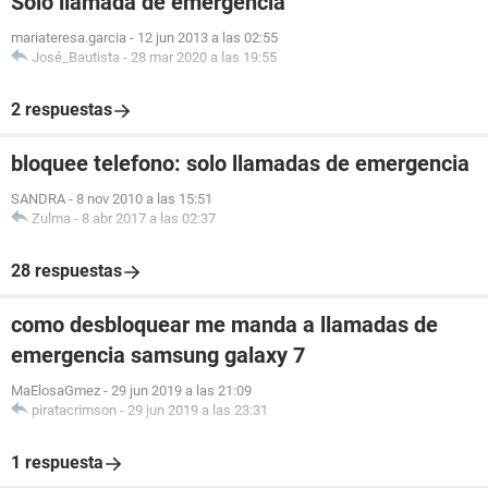
Solo llamada de emergencia
mariateresa.garcia
-
12 jun 2013 a las 02:55
José_Bautista
-
28 mar 2020 a las 19:55
2 respuestas
bloquee telefono: solo llamadas de emergencia
SANDRA
-
8 nov 2010 a las 15:51
Zulma
-
8 abr 2017 a las 02:37
28 respuestas
como desbloquear me manda a llamadas de
emergencia samsung galaxy 7
MaElosaGmez
-
29 jun 2019 a las 21:09
piratacrimson
-
29 jun 2019 a las 23:31
1 respuesta