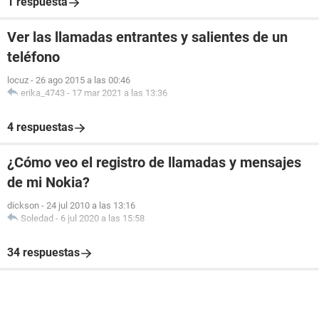
1 respuesta
Ver las llamadas entrantes y salientes de un
teléfono
locuz
-
26 ago 2015 a las 00:46
erika_4743
-
17 mar 2021 a las 13:36
4 respuestas
¿Cómo veo el registro de llamadas y mensajes
de mi Nokia?
dickson
-
24 jul 2010 a las 13:16
Soledad
-
6 jul 2020 a las 15:58
34 respuestas