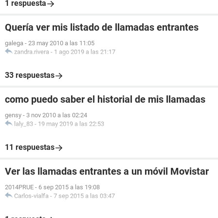
1 respuesta
Quería ver mis listado de llamadas entrantes
galega
-
23 may 2010 a las 11:05
zandra.rivera
-
1 ago 2019 a las 21:17
33 respuestas
como puedo saber el historial de mis llamadas
gensy
-
3 nov 2010 a las 02:24
laly_83
-
19 may 2019 a las 22:53
11 respuestas
Ver las llamadas entrantes a un móvil Movistar
2014PRUE
-
6 sep 2015 a las 19:08
Carlos-vialfa
-
7 sep 2015 a las 03:47