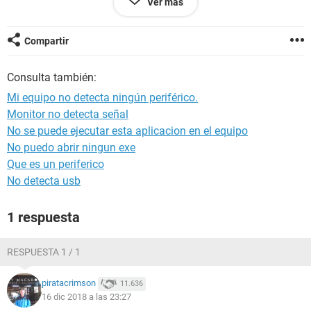
Ver más
Compartir
Configuración:
Android / Chrome 60.0.3112.116
Consulta también:
Mi equipo no detecta ningún periférico.
Monitor no detecta señal
No se puede ejecutar esta aplicacion en el equipo
No puedo abrir ningun exe
Que es un periferico
No detecta usb
1 respuesta
RESPUESTA 1 / 1
piratacrimson
11.636
16 dic 2018 a las 23:27