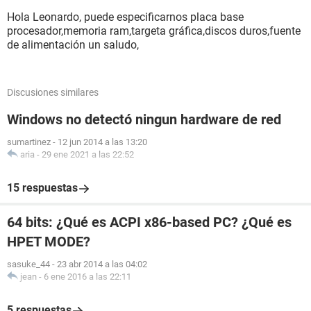
Hola Leonardo, puede especificarnos placa base
procesador,memoria ram,targeta gráfica,discos duros,fuente
de alimentación un saludo,
Discusiones similares
Windows no detectó ningun hardware de red
sumartinez
-
12 jun 2014 a las 13:20
aria
-
29 ene 2021 a las 22:52
15 respuestas
64 bits: ¿Qué es ACPI x86-based PC? ¿Qué es
HPET MODE?
sasuke_44
-
23 abr 2014 a las 04:02
jean
-
6 ene 2016 a las 22:11
5 respuestas