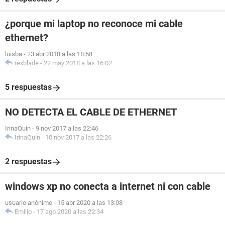
¿porque mi laptop no reconoce mi cable
ethernet?
luisba
-
23 abr 2018 a las 18:58
rexblade
-
22 may 2018 a las 16:02
5 respuestas
NO DETECTA EL CABLE DE ETHERNET
IrinaQuin
-
9 nov 2017 a las 22:46
IrinaQuin
-
10 nov 2017 a las 22:26
2 respuestas
windows xp no conecta a internet ni con cable
usuario anónimo
-
15 abr 2020 a las 13:08
Emilio
-
17 ago 2020 a las 22:34