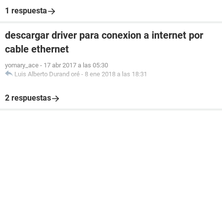
1 respuesta
descargar driver para conexion a internet por
cable ethernet
yomary_ace
-
17 abr 2017 a las 05:30
Luis Alberto Durand oré
-
8 ene 2018 a las 18:31
2 respuestas