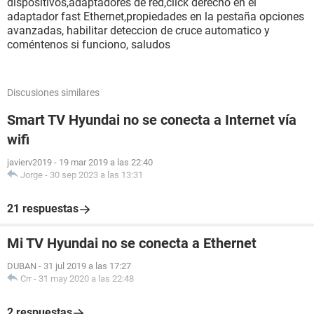
dispositivos,adaptadores de red,click derecho en el
adaptador fast Ethernet,propiedades en la pestaña opciones
avanzadas, habilitar deteccion de cruce automatico y
coméntenos si funciono, saludos
Discusiones similares
Smart TV Hyundai no se conecta a Internet vía
wifi
javierv2019
-
19 mar 2019 a las 22:40
Jorge
-
30 sep 2023 a las 13:31
21 respuestas
Mi TV Hyundai no se conecta a Ethernet
DUBAN
-
31 jul 2019 a las 17:27
Crr
-
31 may 2020 a las 22:48
2 respuestas