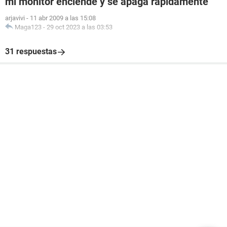
mi monitor enciende y se apaga rapidamente
arjavivi
-
11 abr 2009 a las 15:08
Maga123
-
29 oct 2023 a las 03:53
31 respuestas