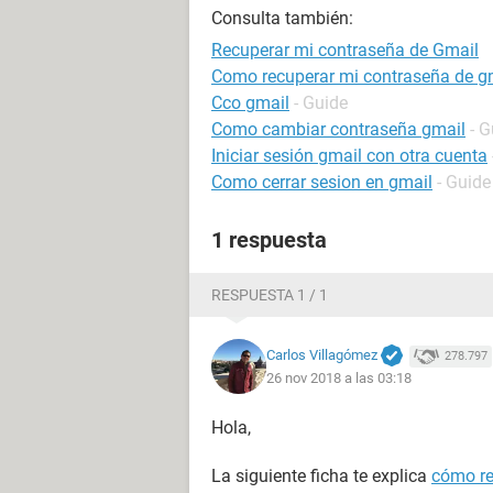
Consulta también:
Recuperar mi contraseña de Gmail
Como recuperar mi contraseña de g
Cco gmail
- Guide
Como cambiar contraseña gmail
- G
Iniciar sesión gmail con otra cuenta
Como cerrar sesion en gmail
- Guide
1 respuesta
RESPUESTA 1 / 1
Carlos Villagómez
278.797
26 nov 2018 a las 03:18
Hola,
La siguiente ficha te explica
cómo re