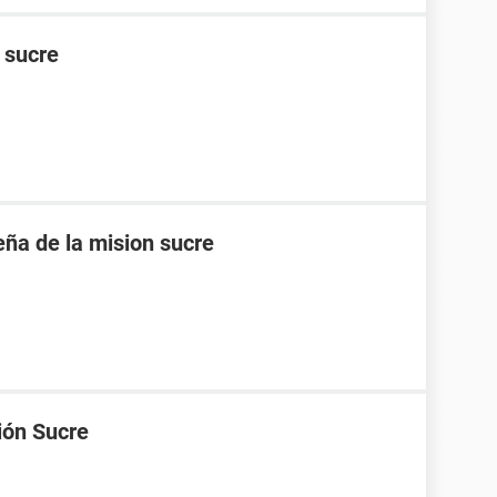
n sucre
eña de la mision sucre
ión Sucre