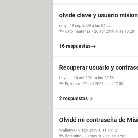
olvide clave y usuario misio
reny
-
19 sep 2009 a las 04:52
carolinaarenas
-
26 abr 2019 a las 13:28
16 respuestas
Recuperar usuario y contras
Leydis
-
14 oct 2021 a las 23:56
Eglismar
-
20 oct 2023 a las 17:58
2 respuestas
Olvidé mi contraseña de Mis
Wallenys
-
9 ago 2019 a las 16:12
florentino
-
30 may 2020 a las 07:05