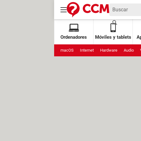
Ordenadores
Móviles y tablets
Ap
macOS
Internet
Hardware
Audio