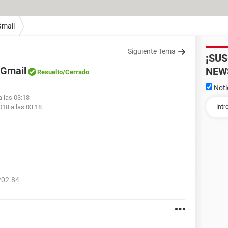
Gmail
Siguiente Tema
¡SU
 Gmail
NEW
Resuelto
/Cerrado
Noti
a las 03:18
018 a las 03:18
202.84