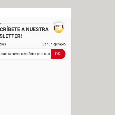
SCRÍBETE A NUESTRA
SLETTER!
cias
Ver un ejemplo