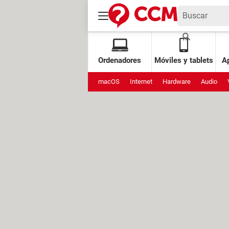
Ordenadores
Móviles y tablets
Ap
macOS
Internet
Hardware
Audio