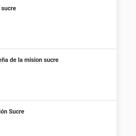
n sucre
eña de la mision sucre
ión Sucre