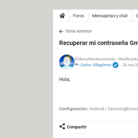
Foros
Mensajerías y chat
Tema Anterior
Recuperar mi contraseña Gm
ElidersyRamireszulueta
- Modificado 
Carlos Villagómez
-
26 nov 2
Hola,
Configuración:
Android / SamsungBrows
Compartir