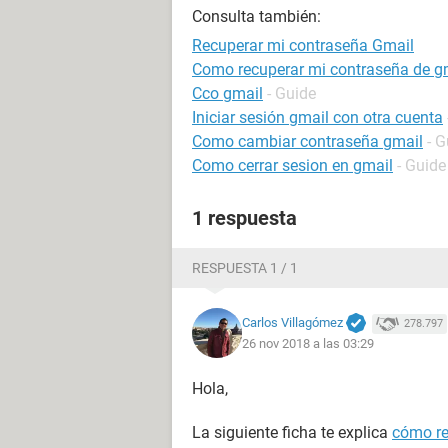
Consulta también:
Recuperar mi contraseña Gmail
Como recuperar mi contraseña de g
Cco gmail
- Guide
Iniciar sesión gmail con otra cuenta
Como cambiar contraseña gmail
- G
Como cerrar sesion en gmail
- Guide
1 respuesta
RESPUESTA 1 / 1
Carlos Villagómez
278.797
26 nov 2018 a las 03:29
Hola,
La siguiente ficha te explica
cómo re