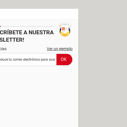
SCRÍBETE A NUESTRA
SLETTER!
cias
Ver un ejemplo