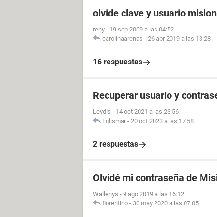
olvide clave y usuario misio
reny
-
19 sep 2009 a las 04:52
carolinaarenas
-
26 abr 2019 a las 13:28
16 respuestas
Recuperar usuario y contras
Leydis
-
14 oct 2021 a las 23:56
Eglismar
-
20 oct 2023 a las 17:58
2 respuestas
Olvidé mi contraseña de Mis
Wallenys
-
9 ago 2019 a las 16:12
florentino
-
30 may 2020 a las 07:05