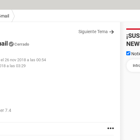
Gmail
Siguiente Tema
¡SU
ail
NEW
Cerrado
Noti
el 26 nov 2018 a las 00:54
018 a las 03:29
er 7.4