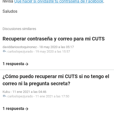
revisa
Qué hacer si olvidaste tu contraseña de Facebook
.
Saludos
Discusiones similares
Recuperar contraseña y correo para mi CUTS
daviddariosotoquinonez
-
18 may 2020 a las 05:17
carloslopezjurado
-
19 may 2020 a las 15:57
1 respuesta
¿Cómo puedo recuperar mi CUTS si no tengo el
correo ni la pregunta secreta?
Kuku
-
11 ene 2021 a las 04:46
carloslopezjurado
-
11 ene 2021 a las 17:50
1 respuesta