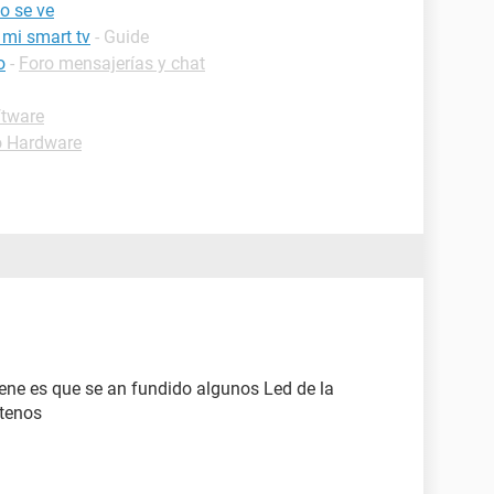
o se ve
 mi smart tv
- Guide
o
-
Foro mensajerías y chat
ftware
o Hardware
iene es que se an fundido algunos Led de la
ntenos