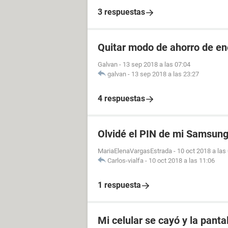
3 respuestas
Quitar modo de ahorro de en
Galvan
-
13 sep 2018 a las 07:04
galvan
-
13 sep 2018 a las 23:27
4 respuestas
Olvidé el PIN de mi Samsun
MariaElenaVargasEstrada
-
10 oct 2018 a las
Carlos-vialfa
-
10 oct 2018 a las 11:06
1 respuesta
Mi celular se cayó y la panta