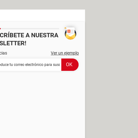
SCRÍBETE A NUESTRA
SLETTER!
cias
Ver un ejemplo