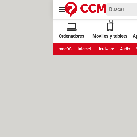
Ordenadores
Móviles y tablets
Ap
macOS
Internet
Hardware
Audio