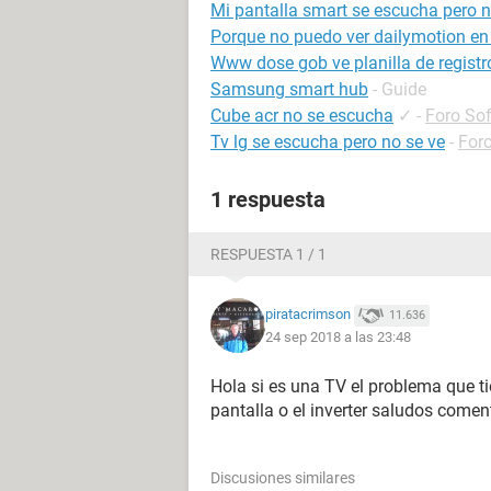
Mi pantalla smart se escucha pero n
Porque no puedo ver dailymotion en
Www dose gob ve planilla de registr
Samsung smart hub
- Guide
Cube acr no se escucha
✓
-
Foro So
Tv lg se escucha pero no se ve
-
For
1 respuesta
RESPUESTA 1 / 1
piratacrimson
11.636
24 sep 2018 a las 23:48
Hola si es una TV el problema que t
pantalla o el inverter saludos come
Discusiones similares