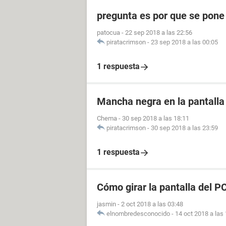
pregunta es por que se pone
patocua
-
22 sep 2018 a las 22:56
piratacrimson
-
23 sep 2018 a las 00:05
1 respuesta
Mancha negra en la pantalla 
Chema
-
30 sep 2018 a las 18:11
piratacrimson
-
30 sep 2018 a las 23:59
1 respuesta
Cómo girar la pantalla del P
jasmin
-
2 oct 2018 a las 03:48
elnombredesconocido
-
14 oct 2018 a las