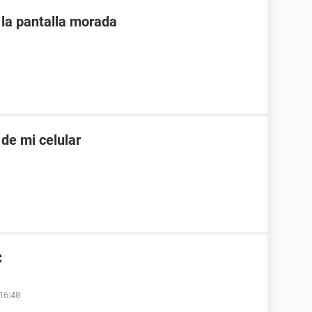
 la pantalla morada
de mi celular
C
 16:48