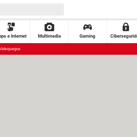
ps e Internet
Multimedia
Gaming
Cibersegurid
Videojuegos