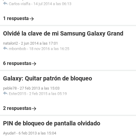
Carlos-vialfa
-
14 jul 2014 a las 06:13
1 respuesta
Olvidé la clave de mi Samsung Galaxy Grand
natalori2
-
2 jun 2014 a las 17:01
mbombob
-
18 nov 2016 a las 16:25
6 respuestas
Galaxy: Quitar patrón de bloqueo
peble78
-
27 feb 2013 a las 15:03
Ester2015
-
2 feb 2015 a las 05:19
2 respuestas
PIN de bloqueo de pantalla olvidado
Ayuda!!
-
6 feb 2013 a las 15:04