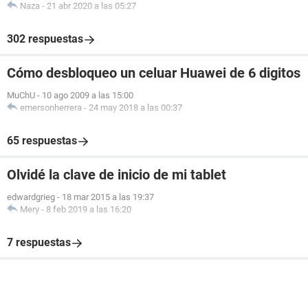
Naza
-
21 abr 2020 a las 05:27
302 respuestas
Cómo desbloqueo un celuar Huawei de 6 digitos
MuChU
-
10 ago 2009 a las 15:00
emersonherrera
-
24 may 2018 a las 00:37
65 respuestas
Olvidé la clave de inicio de mi tablet
edwardgrieg
-
18 mar 2015 a las 19:37
Mery
-
8 feb 2019 a las 16:20
7 respuestas