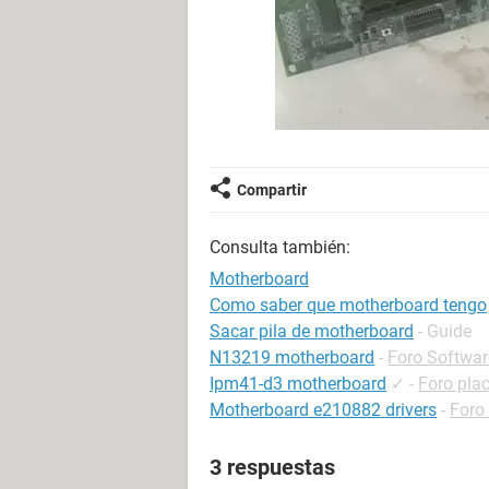
Compartir
Consulta también:
Motherboard
Como saber que motherboard tengo
Sacar pila de motherboard
- Guide
N13219 motherboard
-
Foro Softwar
Ipm41-d3 motherboard
✓
-
Foro pla
Motherboard e210882 drivers
-
Foro 
3 respuestas