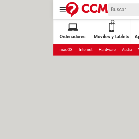
Ordenadores
Móviles y tablets
Ap
macOS
Internet
Hardware
Audio