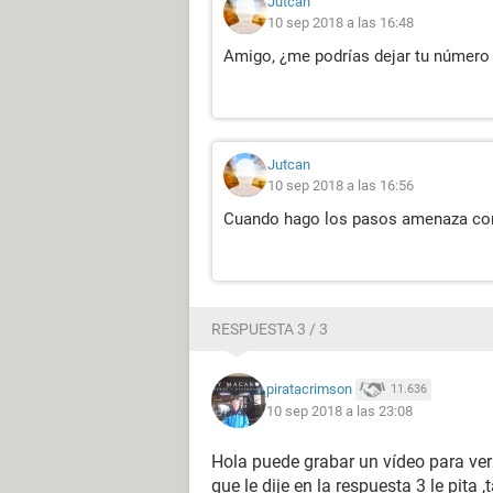
Jutcan
10 sep 2018 a las 16:48
Amigo, ¿me podrías dejar tu número 
Jutcan
10 sep 2018 a las 16:56
Cuando hago los pasos amenaza con
RESPUESTA 3 / 3
piratacrimson
11.636
10 sep 2018 a las 23:08
Hola puede grabar un vídeo para ver
que le dije en la respuesta 3 le pita