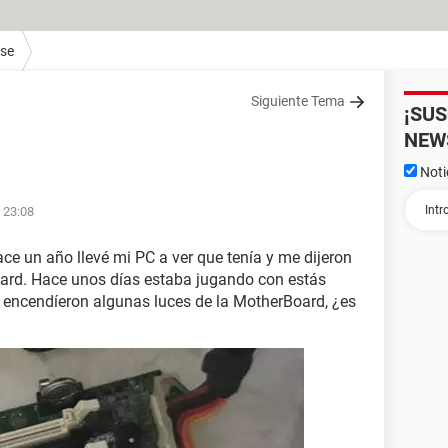
ase
Siguiente Tema
¡SU
NEW
Noti
 23:08
e un año llevé mi PC a ver que tenía y me dijeron
rd. Hace unos días estaba jugando con estás
y encendíeron algunas luces de la MotherBoard, ¿es