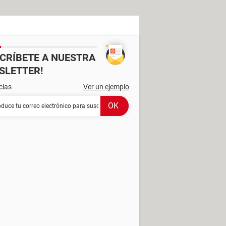
SCRÍBETE A NUESTRA
SLETTER!
cias
Ver un ejemplo