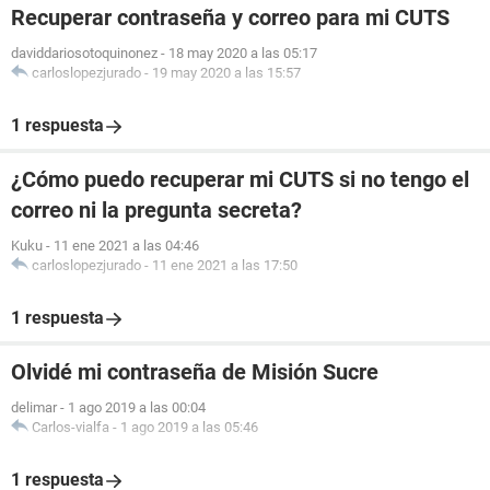
Recuperar contraseña y correo para mi CUTS
daviddariosotoquinonez
-
18 may 2020 a las 05:17
carloslopezjurado
-
19 may 2020 a las 15:57
1 respuesta
¿Cómo puedo recuperar mi CUTS si no tengo el
correo ni la pregunta secreta?
Kuku
-
11 ene 2021 a las 04:46
carloslopezjurado
-
11 ene 2021 a las 17:50
1 respuesta
Olvidé mi contraseña de Misión Sucre
delimar
-
1 ago 2019 a las 00:04
Carlos-vialfa
-
1 ago 2019 a las 05:46
1 respuesta