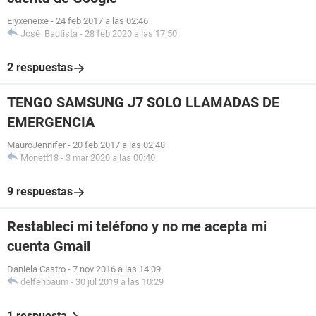
Elyxeneixe
-
24 feb 2017 a las 02:46
José_Bautista
-
28 feb 2020 a las 17:50
2 respuestas
TENGO SAMSUNG J7 SOLO LLAMADAS DE
EMERGENCIA
MauroJennifer
-
20 feb 2017 a las 02:48
Monett18
-
3 mar 2020 a las 00:40
9 respuestas
Restablecí mi teléfono y no me acepta mi
cuenta Gmail
Daniela Castro
-
7 nov 2016 a las 14:09
delfenbaum
-
30 jul 2019 a las 10:29
1 respuesta