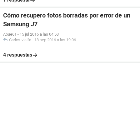
Cómo recupero fotos borradas por error de un
Samsung J7
Abue61
-
15 jul 2016 a las 04:53
Carlos-vialfa
-
18 sep 2016 a las 19:06
4 respuestas