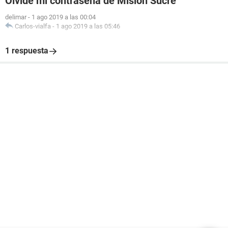
Olvidé mi contraseña de Misión Sucre
delimar
-
1 ago 2019 a las 00:04
Carlos-vialfa
-
1 ago 2019 a las 05:46
1 respuesta