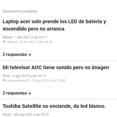
Discusiones similares
Laptop acer solo prende los LED de bateria y
encendido pero no arranca
Robert
-
1 abr 2021 a las 04:17
Miguel
-
8 oct 2022 a las 04:20
2 respuestas
Mi televisor AOC tiene sonido pero no imagen
Chris
-
5 ago 2019 a las 03:17
manuelvaca70
-
15 jun 2020 a las 19:50
2 respuestas
Toshiba Satellite no enciende, da led blanco.
Paolo
-
28 may 2021 a las 09:41