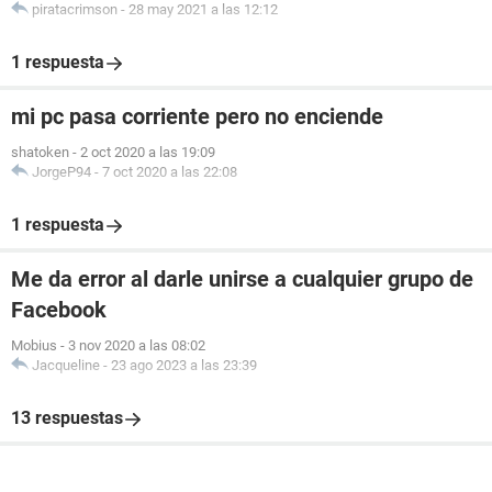
piratacrimson
-
28 may 2021 a las 12:12
1 respuesta
mi pc pasa corriente pero no enciende
shatoken
-
2 oct 2020 a las 19:09
JorgeP94
-
7 oct 2020 a las 22:08
1 respuesta
Me da error al darle unirse a cualquier grupo de
Facebook
Mobius
-
3 nov 2020 a las 08:02
Jacqueline
-
23 ago 2023 a las 23:39
13 respuestas