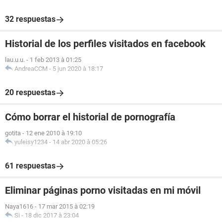
32 respuestas
Historial de los perfiles visitados en facebook
lau.u.u.
-
1 feb 2013 à 01:25
AndreaCCM
-
5 jun 2020 à 18:17
20 respuestas
Cómo borrar el historial de pornografía
gotita
-
12 ene 2010 à 19:10
yuleisy1234
-
14 abr 2020 à 05:26
61 respuestas
Eliminar páginas porno visitadas en mi móvil
Naya1616
-
17 mar 2015 à 02:19
Si
-
18 dic 2017 à 23:04