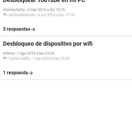
Desbloquear YouTube en mi PC
monitachuky
-
2 mar 2016 a las 13:16
AshleyMelannie
-
6 oct 2016 a las 17:10
3 respuestas
Desbloqueo de dispositivo por wifi
milena
-
1 ago 2019 a las 03:23
Carlos-vialfa
-
1 ago 2019 a las 22:39
1 respuesta