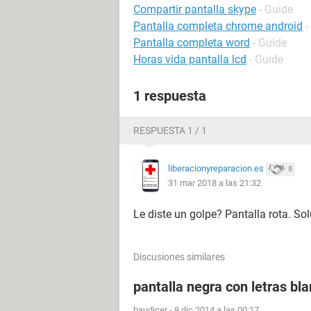
Compartir pantalla skype
- Guide
Pantalla completa chrome android
-
Pantalla completa word
- Guide
Horas vida pantalla lcd
- Guide
1 respuesta
RESPUESTA 1 / 1
liberacionyreparacion.es
8
31 mar 2018 a las 21:32
Le diste un golpe? Pantalla rota. So
Discusiones similares
pantalla negra con letras bl
baudicer
-
8 dic 2014 a las 00:17