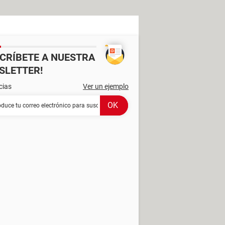
SCRÍBETE A NUESTRA
SLETTER!
cias
Ver un ejemplo