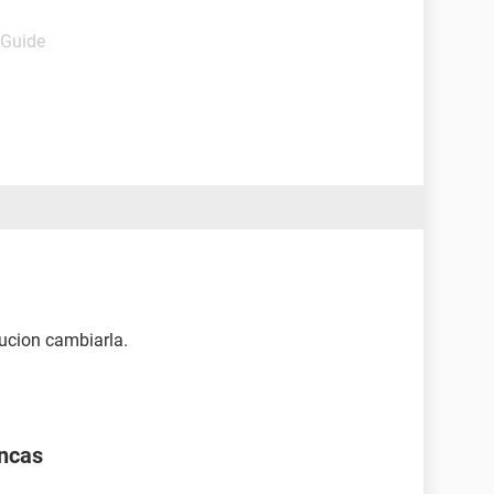
 Guide
lucion cambiarla.
ancas