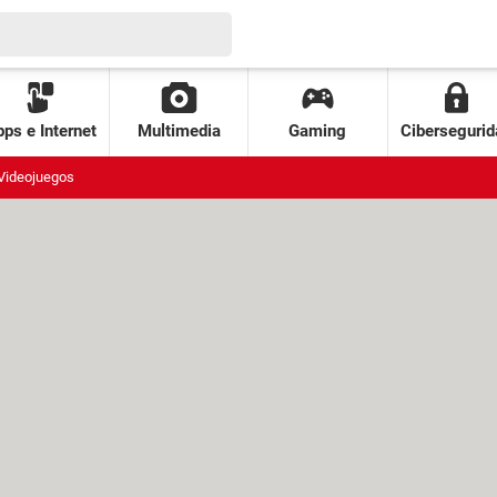
ps e Internet
Multimedia
Gaming
Cibersegurid
Videojuegos