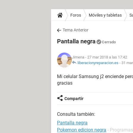
Foros
Móviles y tabletas
S
Tema Anterior
Pantalla negra
Cerrado
Jimena
- 27 mar 2018 a las 17:42
liberacionyreparacion.es
-
31 mar
Mi celular Samsung j2 enciende pero
gracias
Compartir
Consulta también:
Pantalla negra
Pokemon edicion negra
- Programas 