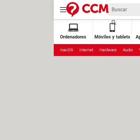
Ordenadores
Móviles y tablets
Ap
macOS
Internet
Hardware
Audio