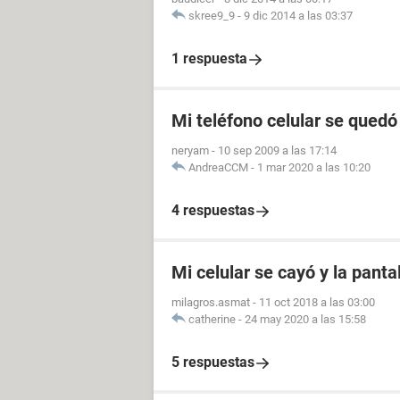
skree9_9
-
9 dic 2014 a las 03:37
1 respuesta
Mi teléfono celular se quedó
neryam
-
10 sep 2009 a las 17:14
AndreaCCM
-
1 mar 2020 a las 10:20
4 respuestas
Mi celular se cayó y la panta
milagros.asmat
-
11 oct 2018 a las 03:00
catherine
-
24 may 2020 a las 15:58
5 respuestas