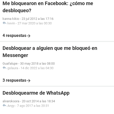
Me bloquearon en Facebook: ¿cómo me
desbloqueo?
kanna kikio
-
23 jul 2012 a las 17:16
kevin
-
27 mar 2020 a las 00:30
4 respuestas
Desbloquear a alguien que me bloqueó en
Messenger
Guafalupe
-
30 may 2018 a las 08:00
gslaura
-
14 dic 2022 a las 04:30
3 respuestas
Desbloquearme de WhatsApp
alvarokoora
-
20 oct 2014 a las 18:34
Angy
-
7 ago 2017 a las 20:31