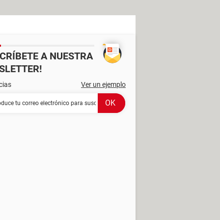
SCRÍBETE A NUESTRA
SLETTER!
cias
Ver un ejemplo