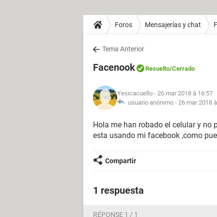
Foros
Mensajerías y chat
Tema Anterior
Facenook
Resuelto
/Cerrado
Yesicacuello
- 26 mar 2018 à 16:57
usuario anónimo -
26 mar 2018 à
Hola me han robado el celular y no 
esta usando mi facebook ,como pue
Compartir
1 respuesta
RÉPONSE 1 / 1