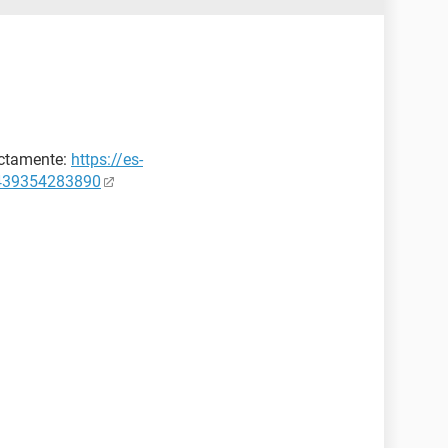
ectamente:
https://es-
7439354283890