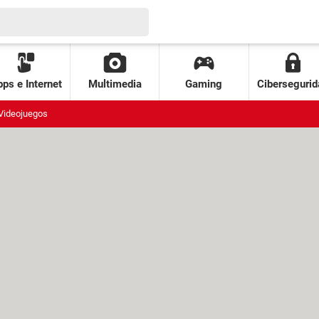
ps e Internet
Multimedia
Gaming
Cibersegurid
Videojuegos