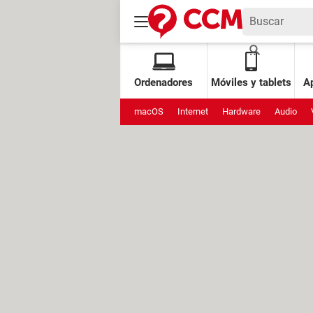
Ordenadores
Móviles y tablets
Ap
macOS
Internet
Hardware
Audio