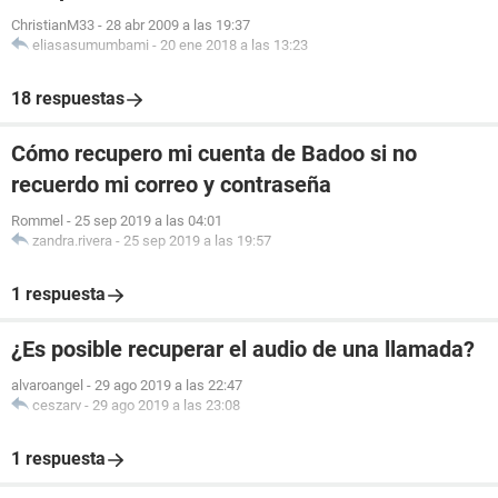
ChristianM33
-
28 abr 2009 a las 19:37
eliasasumumbami
-
20 ene 2018 a las 13:23
18 respuestas
Cómo recupero mi cuenta de Badoo si no
recuerdo mi correo y contraseña
Rommel
-
25 sep 2019 a las 04:01
zandra.rivera
-
25 sep 2019 a las 19:57
1 respuesta
¿Es posible recuperar el audio de una llamada?
alvaroangel
-
29 ago 2019 a las 22:47
ceszarv
-
29 ago 2019 a las 23:08
1 respuesta