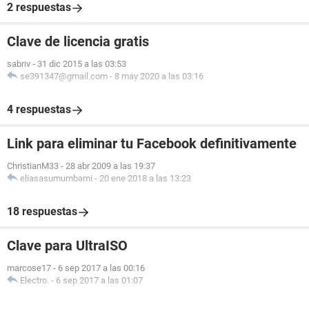
2 respuestas
Clave de licencia gratis
sabriv
-
31 dic 2015 a las 03:53
se391347@gmail.com
-
8 may 2020 a las 03:16
4 respuestas
Link para eliminar tu Facebook definitivamente
ChristianM33
-
28 abr 2009 a las 19:37
eliasasumumbami
-
20 ene 2018 a las 13:23
18 respuestas
Clave para UltraISO
marcose17
-
6 sep 2017 a las 00:16
Electro.
-
6 sep 2017 a las 01:07