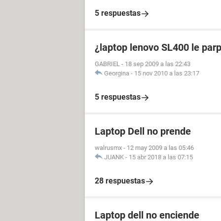
5 respuestas
¿laptop lenovo SL400 le parp
GABRIEL
-
18 sep 2009 a las 22:43
Georgina
-
15 nov 2010 a las 23:17
5 respuestas
Laptop Dell no prende
walrusmx
-
12 may 2009 a las 05:46
JUANK
-
15 abr 2018 a las 07:15
28 respuestas
Laptop dell no enciende