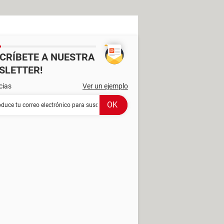
SCRÍBETE A NUESTRA
SLETTER!
cias
Ver un ejemplo