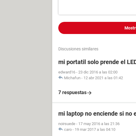
Mostr
Discusiones similares
mi portatil solo prende el L
edward16
-
23 dic 2016 a las 02:00
Michafun
-
12 abr 2021 a las 01:42
7 respuestas
mi laptop no enciende si no 
noirsuede
-
17 may 2016 a las 21:36
caro
-
19 mar 2017 a las 04:10