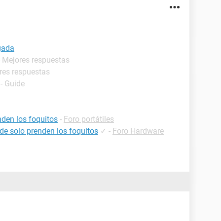
rgada
- Mejores respuestas
res respuestas
- Guide
nden los foquitos
-
Foro portátiles
nde solo prenden los foquitos
✓
-
Foro Hardware