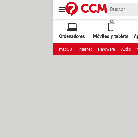
Ordenadores
Móviles y tablets
Ap
macOS
Internet
Hardware
Audio