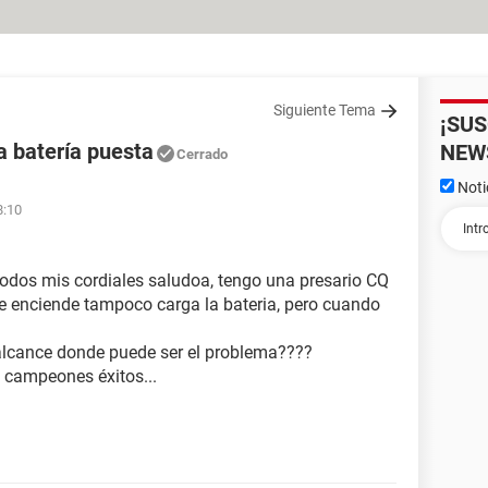
Siguiente Tema
¡SU
a batería puesta
NEW
Cerrado
Noti
8:10
odos mis cordiales saludoa, tengo una presario CQ
e enciende tampoco carga la bateria, pero cuando
 alcance donde puede ser el problema????
 campeones éxitos...