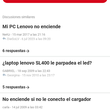
Discusiones similares
Mi PC Lenovo no enciende
NeKz
-
15 mar 2017 a las 21:16
DieGoLV
-
6 jul 2023 a las 09:20
6 respuestas
¿laptop lenovo SL400 le parpadea el led?
GABRIEL
-
18 sep 2009 a las 22:43
Georgina
-
15 nov 2010 a las 23:17
5 respuestas
No enciende si no le conecto el cargador
carla
-
14 jul 2009 a las 03:42