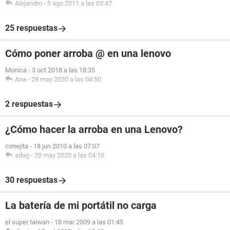
Alejandro
-
5 ago 2011 a las 03:47
25 respuestas
Cómo poner arroba @ en una lenovo
Monica
-
3 oct 2018 a las 18:35
Ana
-
28 may 2020 a las 04:50
2 respuestas
¿Cómo hacer la arroba en una Lenovo?
conejita
-
18 jun 2010 a las 07:07
adag
-
20 may 2020 a las 04:10
30 respuestas
La batería de mi portátil no carga
el super taiwan
-
18 mar 2009 a las 01:45