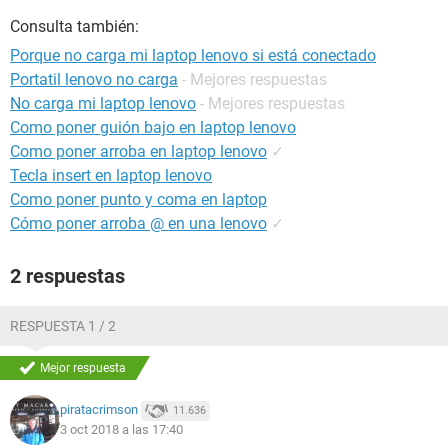
Consulta también:
Porque no carga mi laptop lenovo si está conectado
Portatil lenovo no carga
- Mejores respuestas
No carga mi laptop lenovo
- Mejores respuestas
Como poner guión bajo en laptop lenovo
Como poner arroba en laptop lenovo
✓
Tecla insert en laptop lenovo
Como poner punto y coma en laptop
Cómo poner arroba @ en una lenovo
✓
2 respuestas
RESPUESTA 1 / 2
Mejor respuesta
piratacrimson
11.636
3 oct 2018 a las 17:40