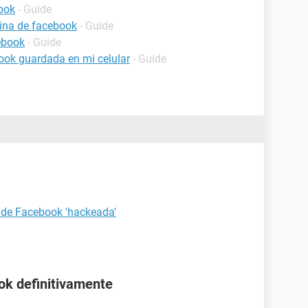
ook
- Guide
ina de facebook
- Guide
ebook
- Guide
ook guardada en mi celular
- Guide
 de Facebook 'hackeada'
ok definitivamente