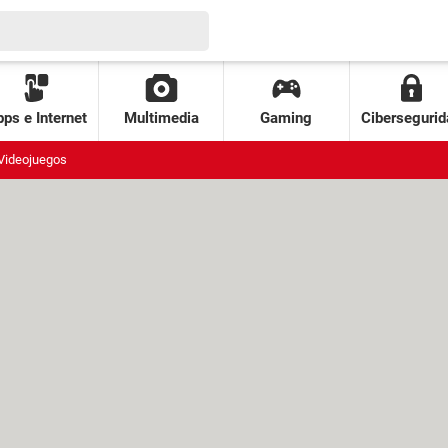
ps e Internet
Multimedia
Gaming
Cibersegurid
Videojuegos