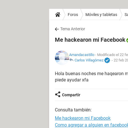
Foros
Móviles y tabletas
S
Tema Anterior
Me hackearon mi Facebook
Amandacastillo
- Modificado el 22 f
Carlos Villagómez
-
22 feb 2
Hola buenas noches me haqearon mi 
piede ayudar xfa
Compartir
Consulta también:
Me hackearon mi Facebook
Como agregar a alguien en facebook