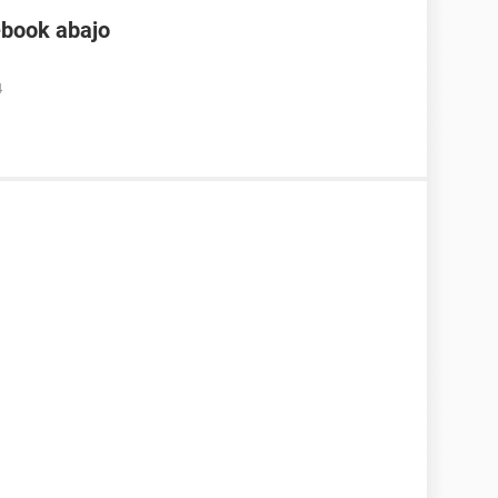
ebook abajo
4