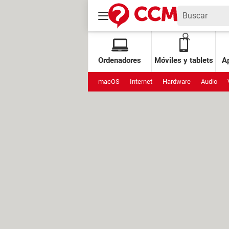
Ordenadores
Móviles y tablets
Ap
macOS
Internet
Hardware
Audio