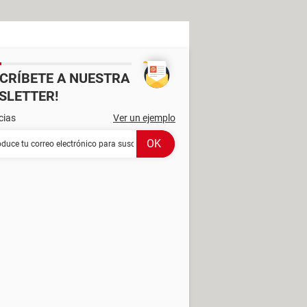
SCRÍBETE A NUESTRA
SLETTER!
cias
Ver un ejemplo