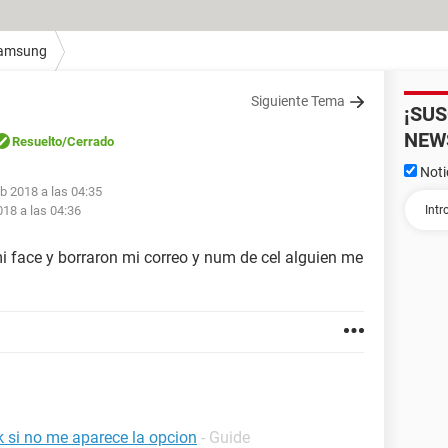
amsung
Siguiente Tema
¡SU
NEW
Resuelto
/Cerrado
Noti
eb 2018 a las 04:35
018 a las 04:36
face y borraron mi correo y num de cel alguien me
 si no me aparece la opcion
- Guide