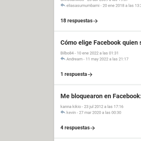
eliasasumumbami
-
20 ene 2018 a las 13:
18 respuestas
Cómo elige Facebook quien s
Bilbo84
-
10 ene 2022 a las 01:31
Andream
-
11 may 2022 a las 21:17
1 respuesta
Me bloquearon en Facebook
kanna kikio
-
23 jul 2012 a las 17:16
kevin
-
27 mar 2020 a las 00:30
4 respuestas