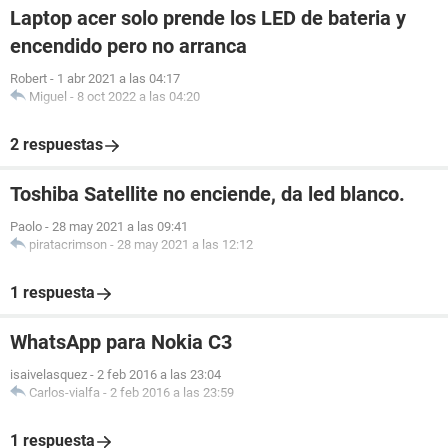
Laptop acer solo prende los LED de bateria y
encendido pero no arranca
Robert
-
1 abr 2021 a las 04:17
Miguel
-
8 oct 2022 a las 04:20
2 respuestas
Toshiba Satellite no enciende, da led blanco.
Paolo
-
28 may 2021 a las 09:41
piratacrimson
-
28 may 2021 a las 12:12
1 respuesta
WhatsApp para Nokia C3
isaivelasquez
-
2 feb 2016 a las 23:04
Carlos-vialfa
-
2 feb 2016 a las 23:59
1 respuesta