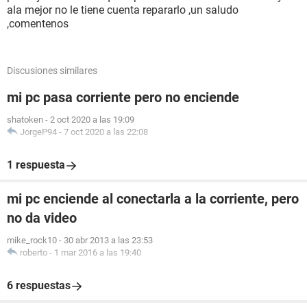
ala mejor no le tiene cuenta repararlo ,un saludo
,comentenos
Discusiones similares
mi pc pasa corriente pero no enciende
shatoken
-
2 oct 2020 a las 19:09
JorgeP94
-
7 oct 2020 a las 22:08
1 respuesta
mi pc enciende al conectarla a la corriente, pero
no da video
mike_rock10
-
30 abr 2013 a las 23:53
roberto
-
1 mar 2016 a las 19:40
6 respuestas