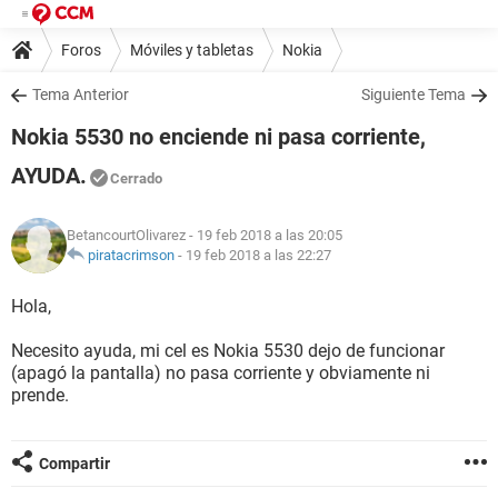
Foros
Móviles y tabletas
Nokia
Tema Anterior
Siguiente Tema
Nokia 5530 no enciende ni pasa corriente,
AYUDA.
Cerrado
BetancourtOlivarez
- 19 feb 2018 a las 20:05
piratacrimson
-
19 feb 2018 a las 22:27
Hola,
Necesito ayuda, mi cel es Nokia 5530 dejo de funcionar
(apagó la pantalla) no pasa corriente y obviamente ni
prende.
Compartir