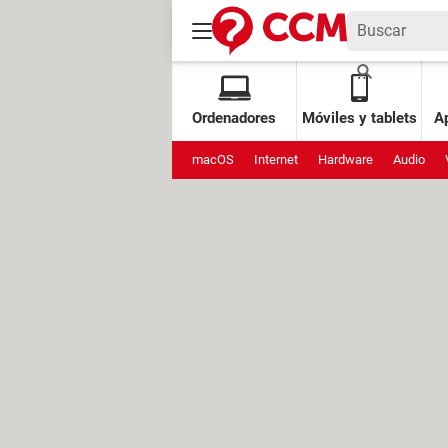
Ordenadores
Móviles y tablets
Ap
macOS
Internet
Hardware
Audio