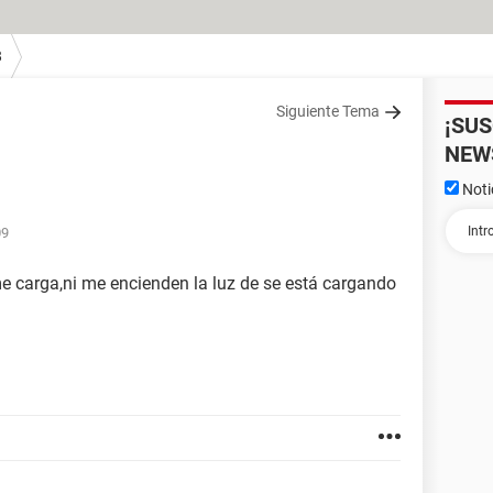
8
Siguiente Tema
¡SU
NEW
Noti
09
e carga,ni me encienden la luz de se está cargando