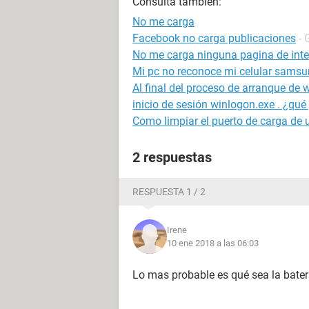
Consulta también:
No me carga
Facebook no carga publicaciones
- 
No me carga ninguna pagina de inte
Mi pc no reconoce mi celular samsu
Al final del proceso de arranque de
inicio de sesión winlogon.exe . ¿qu
Como limpiar el puerto de carga de u
2 respuestas
RESPUESTA 1 / 2
Irene
10 ene 2018 a las 06:03
Lo mas probable es qué sea la bater