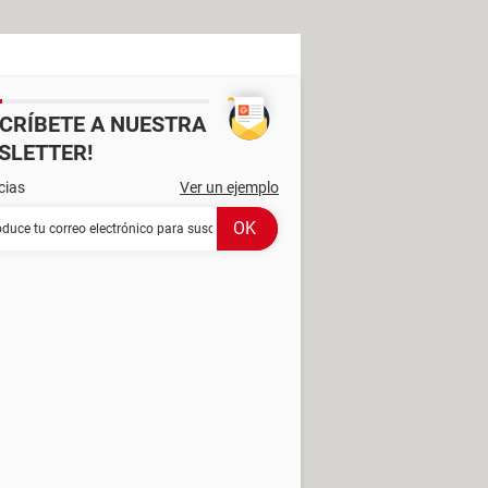
SCRÍBETE A NUESTRA
SLETTER!
cias
Ver un ejemplo