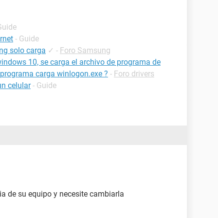
Guide
rnet
- Guide
ng solo carga
✓
-
Foro Samsung
 windows 10, se carga el archivo de programa de
é programa carga winlogon.exe ?
-
Foro drivers
n celular
- Guide
ia de su equipo y necesite cambiarla