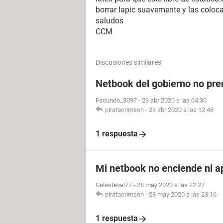
borrar lapic suavemente y las coloc
saludos
CCM
Discusiones similares
Netbook del gobierno no pre
Facundo_3097
-
23 abr 2020 a las 04:30
piratacrimson
-
23 abr 2020 a las 12:48
1 respuesta
Mi netbook no enciende ni 
Celesteval77
-
28 may 2020 a las 22:27
piratacrimson
-
28 may 2020 a las 23:16
1 respuesta