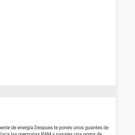
fuente de energía.Despues te pones unos guantes de
ica.Saca las memorias RAM y pasales una goma de