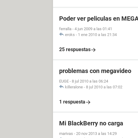
Poder ver peliculas en MEG
ferralla
-
4 jun 2009 a las 01:41
eroks
-
1 ene 2010 a las 21:34
25 respuestas
problemas con megavideo
EUGE
-
8 jul 2010 a las 06:24
killeralone
-
8 jul 2010 a las 07:02
1 respuesta
Mi BlackBerry no carga
marivas
-
20 nov 2013 a las 14:29