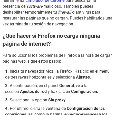
herramienta
Limpiador de Chrome
para descartar la
presencia de
software
malicioso. También puedes
deshabilitar temporalmente tu
firewall
o antivirus para
restaurar las páginas que no cargan. Puedes habilitarlos una
vez terminada tu sesión de navegación.
¿Qué hacer si Firefox no carga ninguna
página de internet?
Para solucionar los problemas de Firefox a la hora de cargar
páginas web, sigue estos pasos:
Inicia tu navegador Mozilla Firefox. Haz clic en el menú
de tres rayas horizontales y selecciona
Ajustes
.
A continuación, en el panel
General
, ve a la
sección
Ajustes de red
y haz clic en
Configuración.
Selecciona la opción
Sin
proxy
.
Por último, cierra la ventana de
Configuración de las
conexiones
, así como la página
about:preferences
y los