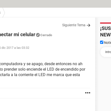
8
Siguiente Tema
¡SU
ectar mi celular
NEW
Cerrado
Noti
5 dic 2017 a las 03:32
a computadora y se apago, desde entonces no ah
nto prender solo enciende el LED de encendido por
tarla a la corriente el LED me marca que esta