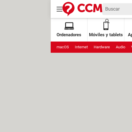
Ordenadores
Móviles y tablets
Ap
macOS
Internet
Hardware
Audio