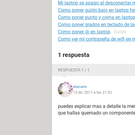
Mi laptop se apago al desconectar m
Como poner guión bajo en laptop h
Como poner punto y coma en lapto
Como poner grados en teclado de la
Como poner @ en laptop
- Guide
Como ver mi contraseña de wifi en m
1 respuesta
RESPUESTA 1 / 1
dracaris
15 dic 2017 a las 21:32
puedes explicar mas a detalle la mer
que hallas quemado un componente