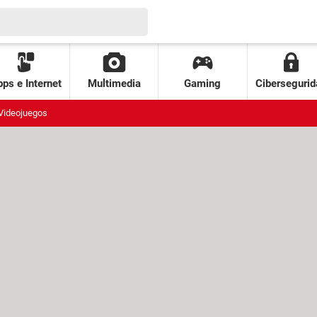
ps e Internet
Multimedia
Gaming
Cibersegurid
Videojuegos