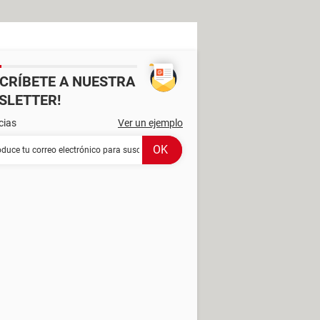
SCRÍBETE A NUESTRA
SLETTER!
cias
Ver un ejemplo